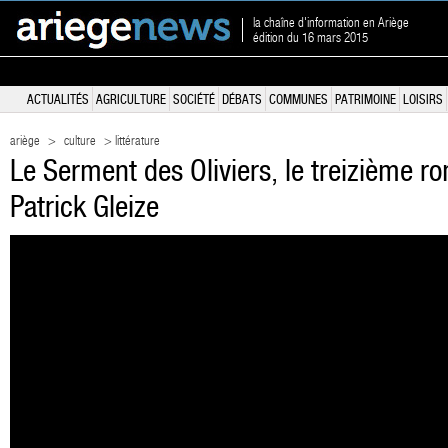
la chaîne d'information en Ariège
édition du 16 mars 2015
ACTUALITÉS
AGRICULTURE
SOCIÉTÉ
DÉBATS
COMMUNES
PATRIMOINE
LOISIRS
ariège
>
culture
> littérature
Le Serment des Oliviers, le treizième 
Patrick Gleize