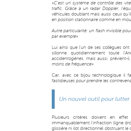
«
C'est un système de contrôle des vite
trafic. Grâce à un radar Doppler, l'é
véhicules doublant mais aussi ceux qu'i
en position stationnaire comme en mo
Autre particularité: un flash invisible p
par exemple
»
Lui ainsi que l'un de ses collègues ont
sillonne quotidiennement toute l'Ar
accidentogènes, mais aussi
, prévient-il
moins de fréquence
»
Car, avec ce bijou technologique il fa
fastidieuses pour prendre les contrevenan
Un nouvel outil pour lutter
Plusieurs critères doivent en eff
immanquablement l'infraction (ligne dro
glissière ni ilot directionnel obstruant 