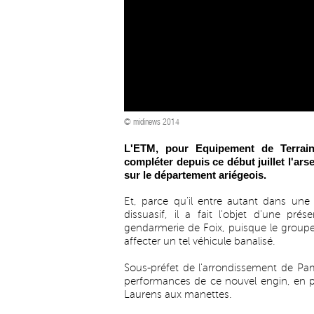
© midinews 2014
L'ETM, pour Equipement de Terrain 
compléter depuis ce début juillet l'ars
sur le département ariégeois.
Et, parce qu’il entre autant dans une
dissuasif, il a fait l'objet d'une pré
gendarmerie de Foix, puisque le group
affecter un tel véhicule banalisé.
Sous-préfet de l'arrondissement de Pam
performances de ce nouvel engin, en p
Laurens aux manettes.