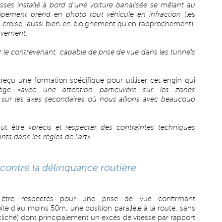
sses installé à bord d'une voiture banalisée se mêlant au
quipement prend en photo tout véhicule en infraction
(les
l croise, aussi bien en éloignement qu'en rapprochement),
uvement.
our le contrevenant, capable de prise de vue dans les tunnels
 reçu une formation spécifique pour utiliser cet engin qui
iège «
avec une attention particulière sur les zones
,
sur les axes secondaires où nous allions avec beaucoup
ut être «
précis et respecter des contraintes techniques
ts dans les règles de l'art
»
 contre la délinquance routière
et être respectés pour une prise de vue confirmant
ite d'au moins 50m, une position parallèle à la route, sans
le cliché) dont principalement un excès de vitesse par rapport