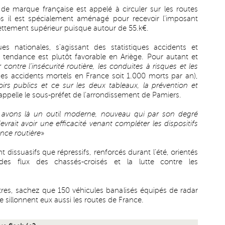
 de marque française est appelé à circuler sur les routes
s il est spécialement aménagé pour recevoir l'imposant
ttement supérieur puisque autour de 55.k€.
ues nationales, s'agissant des statistiques accidents et
 tendance est plutôt favorable en Ariège. Pour autant et
r contre l'insécurité routière, les conduites à risques et les
s accidents mortels en France soit 1.000 morts par an),
irs publics et ce sur les deux tableaux, la prévention et
rappelle le sous-préfet de l'arrondissement de Pamiers.
s avons là un outil moderne, nouveau qui par son degré
vrait avoir une efficacité venant compléter les dispositifs
ance routière
»
t dissuasifs que répressifs, renforcés durant l'été, orientés
n des flux des chassés-croisés et la lutte contre les
res, sachez que 150 véhicules banalisés équipés de radar
 sillonnent eux aussi les routes de France.