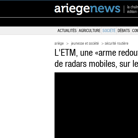
la chaî
édition
ACTUALITÉS
AGRICULTURE
SOCIÉTÉ
DÉBATS
CO
ariège
>
jeunesse et société
> sécurité routière
L'ETM, une «arme redouta
de radars mobiles, sur l