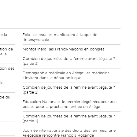
e la
Foix: les retraités manifestent à l'appel de
l'intersyndicale
tion de
Montgailhard: les Francs-Maçons en congrès
e la
Combien de journées de la femme avant l'égalité ?
(partie 3)
tion des
Démographie médicale en Ariège: les médecins
s'invitent dans le débat politique
le
Combien de journées de la femme avant l'égalité ?
(partie 2)
cie du
Education Nationale: le premier degré récupère trois
postes pour la prochaine rentrée en Ariège
Combien de journées de la femme avant l'égalité ?
(partie 1)
Journée internationale des droits des femmes: une
Ariégeoise rencontre François Hollande