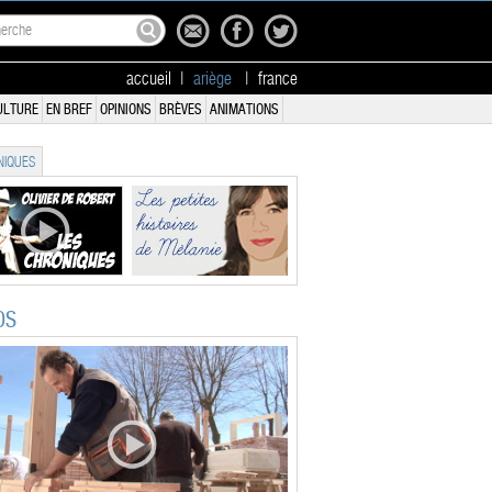
accueil
|
ariège
|
france
ULTURE
EN BREF
OPINIONS
BRÈVES
ANIMATIONS
IQUES
OS