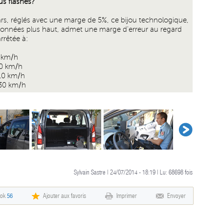
s flashés?
rs, réglés avec une marge de 5%, ce bijou technologique,
ionnées plus haut, admet une marge d'erreur au regard
rrêtée à:
0 km/h
90 km/h
110 km/h
130 km/h
Sylvain Sastre | 24/07/2014 - 18:19 | Lu:
68698
fois
ook
56
Ajouter aux favoris
Imprimer
Envoyer