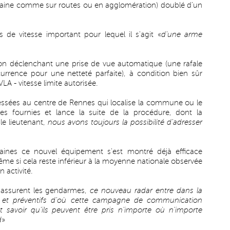
urbaine comme sur routes ou en agglomération) doublé d'un
s de vitesse important pour lequel il s'agit «
d'une arme
tion déclenchant une prise de vue automatique (une rafale
urrence pour une netteté parfaite), à condition bien sûr
LA - vitesse limite autorisée.
essées au centre de Rennes qui localise la commune ou le
es fournies et lance la suite de la procédure, dont la
 le lieutenant,
nous avons toujours la possibilité d'adresser
maines ce nouvel équipement s'est montré déjà efficace
ême si cela reste inférieur à la moyenne nationale observée
 activité.
 assurent les gendarmes,
ce nouveau radar entre dans la
ifs et préventifs d'où cette campagne de communication
t savoir qu'ils peuvent être pris n'importe où n'importe
d
»