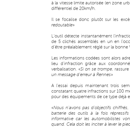
à la vitesse limite autorisée (en zone 
différentiel de 20km/h.
Il se focalise donc plutôt sur les excè
redoutable
»
L'outil détecte instantanément l'infrac
de 5 clichés assemblés en un en l'occ
d'être préalablement réglé sur la bonne V
Les informations codées sont alors adr
lieu d'infraction grâce aux coordonné
verbalisation. «
Si on se trompe
, rassure
un message d'erreur à Rennes
»
A l'essai depuis maintenant trois se
constatant quatre infractions sur 100 m
pour des équipements de ce type déjà en
«
Nous n'avons pas d'objectifs chiffrés
,
batterie des outils à la fois répress
informative car les automobilistes von
quand. Cela doit les inciter à lever le pie