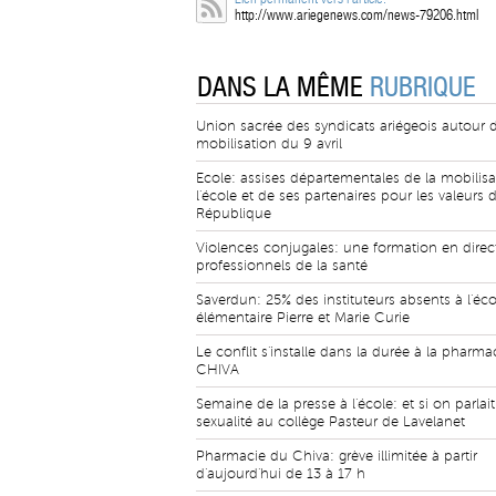
http://www.ariegenews.com/news-79206.html
DANS LA MÊME
RUBRIQUE
Union sacrée des syndicats ariégeois autour d
mobilisation du 9 avril
Ecole: assises départementales de la mobilisa
l'école et de ses partenaires pour les valeurs d
République
Violences conjugales: une formation en direc
professionnels de la santé
Saverdun: 25% des instituteurs absents à l'éco
élémentaire Pierre et Marie Curie
Le conflit s'installe dans la durée à la pharma
CHIVA
Semaine de la presse à l'école: et si on parlait
sexualité au collège Pasteur de Lavelanet
Pharmacie du Chiva: grève illimitée à partir
d'aujourd'hui de 13 à 17 h