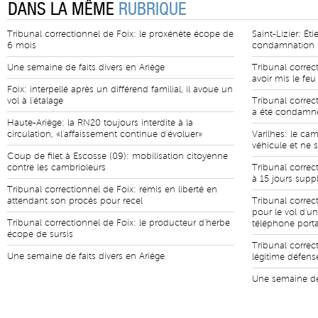
DANS LA MÊME
RUBRIQUE
Tribunal correctionnel de Foix: le proxénète écope de
Saint-Lizier: Ét
6 mois
condamnation
Une semaine de faits divers en Ariège
Tribunal correc
avoir mis le feu
Foix: interpellé après un différend familial, il avoue un
vol à l'étalage
Tribunal correct
a été condamné
Haute-Ariège: la RN20 toujours interdite à la
circulation, «l'affaissement continue d'évoluer»
Varilhes: le ca
véhicule et ne s
Coup de filet à Escosse (09): mobilisation citoyenne
contre les cambrioleurs
Tribunal corre
à 15 jours supp
Tribunal correctionnel de Foix: remis en liberté en
attendant son procès pour recel
Tribunal correc
pour le vol d'un
Tribunal correctionnel de Foix: le producteur d'herbe
téléphone port
écope de sursis
Tribunal correct
Une semaine de faits divers en Ariège
légitime défense
Une semaine de 