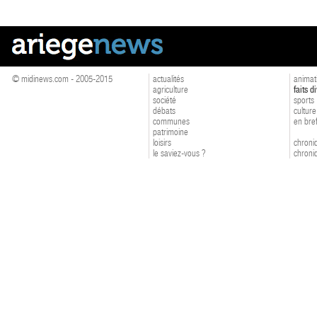
© midinews.com - 2005-2015
actualités
animat
agriculture
faits d
société
sports
débats
culture
communes
en bre
patrimoine
loisirs
chroniq
le saviez-vous ?
chroniq