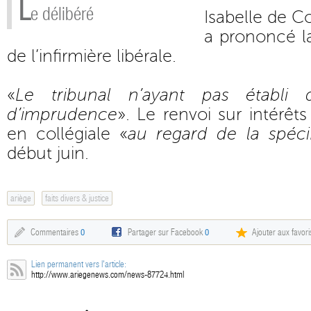
L
e délibéré
Isabelle de 
a prononcé la
de l’infirmière libérale.
«
Le tribunal n’ayant pas établi
d’imprudence
». Le renvoi sur intérêts
en collégiale «
au regard de la spécif
début juin.
ariège
faits divers & justice
Commentaires
0
Partager sur Facebook
0
Ajouter aux favori
Lien permanent vers l'article:
http://www.ariegenews.com/news-87724.html