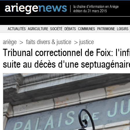
la chaîne d'information en Ariège
édition du 31 mars 2015
ACTUALITÉS
AGRICULTURE
SOCIÉTÉ
DÉBATS
COMMUNES
PATRIMOINE
LOISIRS
ariège
>
faits divers & justice
> justice
Tribunal correctionnel de Foix: l'in
suite au décès d'une septuagénair