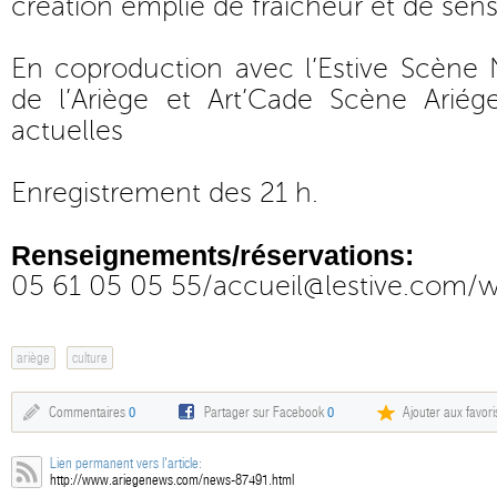
création emplie de fraîcheur et de sensib
En coproduction avec l’Estive Scène 
de l’Ariège et Art’Cade Scène Arié
actuelles
Enregistrement des 21 h.
Renseignements/réservations:
05 61 05 05 55/
accueil@lestive.com
/
w
ariège
culture
Commentaires
0
Partager sur Facebook
0
Ajouter aux favori
Lien permanent vers l'article:
http://www.ariegenews.com/news-87491.html