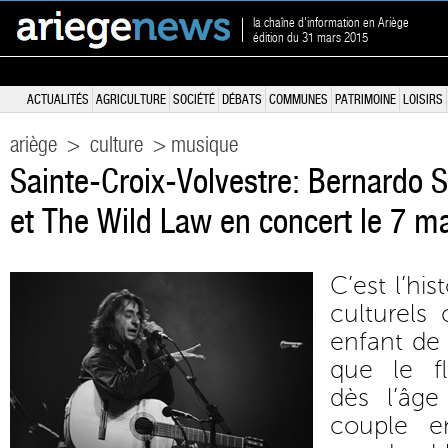
la chaîne d'information en Ariège
édition du 31 mars 2015
ACTUALITÉS
AGRICULTURE
SOCIÉTÉ
DÉBATS
COMMUNES
PATRIMOINE
LOISIRS
ariège
>
culture
> musique
Sainte-Croix-Volvestre: Bernardo 
et The Wild Law en concert le 7 m
C’est l’hi
culturels
enfant de 
que le f
dès l’âg
couple e