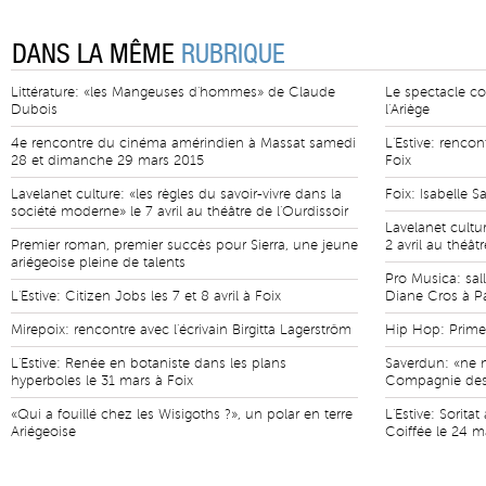
DANS LA MÊME
RUBRIQUE
Littérature: «les Mangeuses d'hommes» de Claude
Le spectacle con
Dubois
l'Ariège
4e rencontre du cinéma amérindien à Massat samedi
L'Estive: rencon
28 et dimanche 29 mars 2015
Foix
Lavelanet culture: «les règles du savoir-vivre dans la
Foix: Isabelle S
société moderne» le 7 avril au théâtre de l'Ourdissoir
Lavelanet cultur
Premier roman, premier succès pour Sierra, une jeune
2 avril au théât
ariégeoise pleine de talents
Pro Musica: sal
L'Estive: Citizen Jobs les 7 et 8 avril à Foix
Diane Cros à P
Mirepoix: rencontre avec l'écrivain Birgitta Lagerström
Hip Hop: Prim
L'Estive: Renée en botaniste dans les plans
Saverdun: «ne n
hyperboles le 31 mars à Foix
Compagnie des
«Qui a fouillé chez les Wisigoths ?», un polar en terre
L'Estive: Sorit
Ariégeoise
Coiffée le 24 m