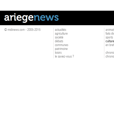
© midinews.com - 2005-2015
actualités
animat
agriculture
faits d
société
sports
débats
cultur
communes
en bre
patrimoine
loisirs
chroniq
le saviez-vous ?
chroniq