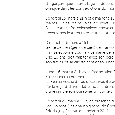
Un garçon quitte son village et découv
onirique dans les contradictions du m
Vendredi 13 mars à 21 h et dimanche 15
Manos Sucias (Mains Sales) de Josef 
Deux jeunes afro-colombiens convoient 
découvrons leur territoire, leur culture, 
Dimanche 15 mars à 15 h.
Gente de bien (gens de bien) de Franco 
Film sélectionné pour la « Semaine de la
Eric, 10 ans, doit habiter avec son pèr
son travail, et sa cliente tient absolum
Lundi 16 mars à 21 h avec l’association A
Soirée cinéma Amérindien
La Eterna noche de las doce lunas (l’éter
Par le regard d’une fillette, nous entro
d’une simple ethnographie, un conte c
Vendredi 20 mars à 21 h, en présence du
Los Hongos (Les champignons) de Osca
Prix du jury Festival de Locarno 2014.