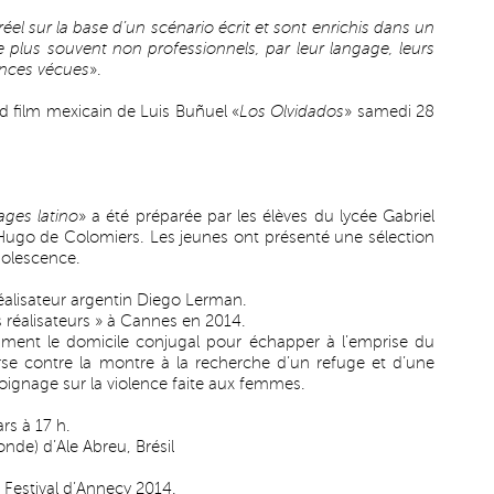
réel sur la base d’un scénario écrit et sont enrichis dans un
le plus souvent non professionnels, par leur langage, leurs
ences vécues
».
d film mexicain de Luis Buñuel «
Los Olvidados
» samedi 28
.
ages latino
» a été préparée par les élèves du lycée Gabriel
r Hugo de Colomiers. Les jeunes ont présenté une sélection
dolescence.
éalisateur argentin Diego Lerman.
 réalisateurs » à Cannes en 2014.
mment le domicile conjugal pour échapper à l’emprise du
 contre la montre à la recherche d’un refuge et d’une
moignage sur la violence faite aux femmes.
rs à 17 h.
de) d’Ale Abreu, Brésil
c Festival d’Annecy 2014.