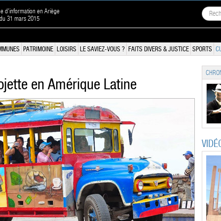
ne d'information en Ariège
 du 31 mars 2015
MMUNES
PATRIMOINE
LOISIRS
LE SAVIEZ-VOUS ?
FAITS DIVERS & JUSTICE
SPORTS
C
CHRON
ojette en Amérique Latine
VIDÉ