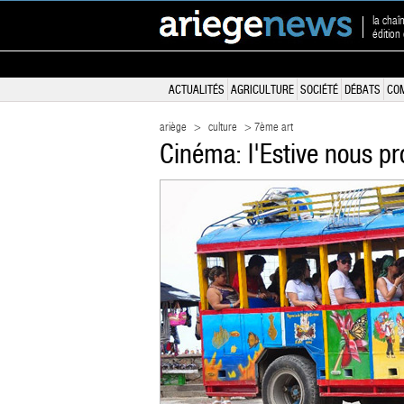
la chaî
édition
ACTUALITÉS
AGRICULTURE
SOCIÉTÉ
DÉBATS
CO
ariège
>
culture
> 7ème art
Cinéma: l'Estive nous pr