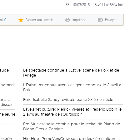
FF | 10/03/2015 - 18:49 | Lu:
5694
fois
ook
0
Ajouter aux favoris
Imprimer
Envoyer
laude
Le spectacle continue à l'Estive, scène de Foix et de
l'Ariège
t samedi
L'Estive: rencontre avec «les gens connus» le 2 avril à
Foix
dans la
Foix: Isabelle Sandy revisitée par le XXIème siècle
dissoir
Lavelanet culture: Pierrick Vivares et Frédéric Bobin le
ne jeune
2 avril au théâtre de l'Ourdissoir
Pro Musica: salle comble pour le récital de Piano de
Diane Cros à Pamiers
gerström
Hip Hop: PrimeVersCrew sort un deuxième album