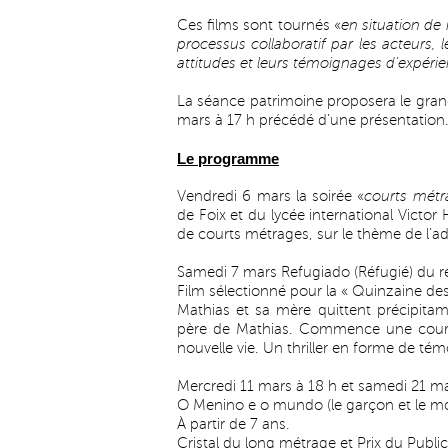
Ces films sont tournés «
en situation de 
processus collaboratif par les acteurs, 
attitudes et leurs témoignages d’expéri
La séance patrimoine proposera le gran
mars à 17 h précédé d’une présentation
Le programme
Vendredi 6 mars la soirée «
courts métr
de Foix et du lycée international Victo
de courts métrages, sur le thème de l’a
Samedi 7 mars Refugiado (Réfugié) du r
Film sélectionné pour la « Quinzaine des
Mathias et sa mère quittent précipita
père de Mathias. Commence une course
nouvelle vie. Un thriller en forme de té
Mercredi 11 mars à 18 h et samedi 21 ma
O Menino e o mundo (le garçon et le mon
À partir de 7 ans.
Cristal du long métrage et Prix du Publi