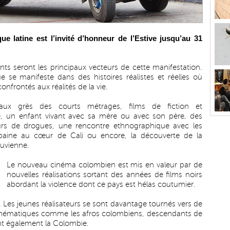
e latine est l’invité d’honneur de l’Estive jusqu’au 31
nts seront les principaux vecteurs de cette manifestation.
 se manifeste dans des histoires réalistes et réelles où
confrontés aux réalités de la vie.
aux grès des courts métrages, films de fiction et
é, un enfant vivant avec sa mère ou avec son père, des
urs de drogues, une rencontre ethnographique avec les
aine au cœur de Cali ou encore, la découverte de la
ruvienne.
Le nouveau cinéma colombien est mis en valeur par de
nouvelles réalisations sortant des années de films noirs
abordant la violence dont ce pays est hélas coutumier.
Les jeunes réalisateurs se sont davantage tournés vers de
 thématiques comme les afros colombiens, descendants de
nt également la Colombie.