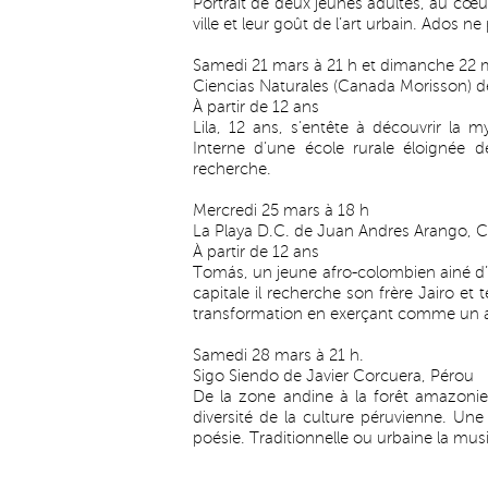
Portrait de deux jeunes adultes, au cœu
ville et leur goût de l’art urbain. Ados ne 
Samedi 21 mars à 21 h et dimanche 22 m
Ciencias Naturales (Canada Morisson) d
À partir de 12 ans
Lila, 12 ans, s’entête à découvrir la m
Interne d’une école rurale éloignée d
recherche.
Mercredi 25 mars à 18 h
La Playa D.C. de Juan Andres Arango, 
À partir de 12 ans
Tomás, un jeune afro-colombien ainé d’un
capitale il recherche son frère Jairo et
transformation en exerçant comme un art
Samedi 28 mars à 21 h.
Sigo Siendo de Javier Corcuera, Pérou
De la zone andine à la forêt amazonie
diversité de la culture péruvienne. Un
poésie. Traditionnelle ou urbaine la mus