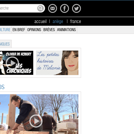
accueil
|
ariège
|
france
ULTURE
EN BREF
OPINIONS
BRÈVES
ANIMATIONS
IQUES
OS