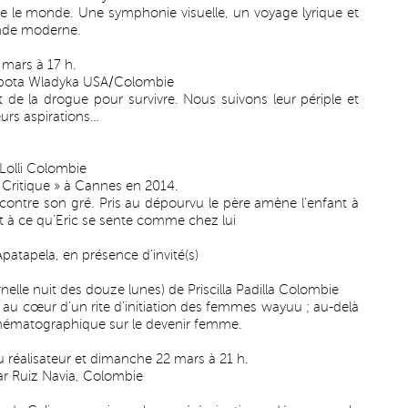
re le monde. Une symphonie visuelle, un voyage lyrique et
onde moderne.
 mars à 17 h.
Kubota Wladyka USA/Colombie
de la drogue pour survivre. Nous suivons leur périple et
leurs aspirations…
Lolli Colombie
 Critique » à Cannes en 2014.
e contre son gré. Pris au dépourvu le père amène l’enfant à
ent à ce qu’Eric se sente comme chez lui
patapela, en présence d’invité(s)
nelle nuit des douze lunes) de Priscilla Padilla Colombie
ns au cœur d’un rite d’initiation des femmes wayuu ; au-delà
inématographique sur le devenir femme.
 réalisateur et dimanche 22 mars à 21 h.
r Ruiz Navia, Colombie