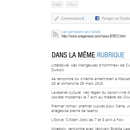
ariège
culture
Commentaires
0
Partager sur Faceb
Lien permanent vers l'article:
http://www.ariegenews.com/news-87672.html
DANS LA MÊME
RUBRIQUE
Littérature: «les Mangeuses d'hommes» de C
Dubois
4e rencontre du cinéma amérindien à Massa
28 et dimanche 29 mars 2015
Lavelanet culture: «les règles du savoir-vivre 
société moderne» le 7 avril au théâtre de l'Our
Premier roman, premier succès pour Sierra, u
ariégeoise pleine de talents
L'Estive: Citizen Jobs les 7 et 8 avril à Foix
Mirepoix: rencontre avec l'écrivain Birgitta La