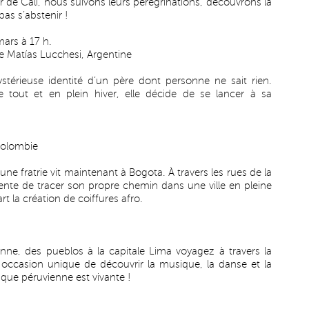
r de Cali, nous suivons leurs pérégrinations, découvrons la
pas s’abstenir !
ars à 17 h.
e Matías Lucchesi, Argentine
ystérieuse identité d’un père dont personne ne sait rien.
e tout et en plein hiver, elle décide de se lancer à sa
Colombie
e fratrie vit maintenant à Bogota. À travers les rues de la
 tente de tracer son propre chemin dans une ville en pleine
 la création de coiffures afro.
nne, des pueblos à la capitale Lima voyagez à travers la
e occasion unique de découvrir la musique, la danse et la
ique péruvienne est vivante !