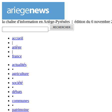
la chaîne d'information en Ariège-Pyrénées | édition du 6 novembre
accueil
|
ariège
|
france
actualités
•
agriculture
•
société
•
débats
•
communes
•
patrimoine