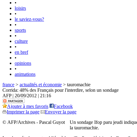
•
loisirs
•
le saviez-vous?
•
sports
•
culture
•
en bref
•
opinions
•
animations
france
>
actualités et économie
> tauromachie
Corrida: 48% des Français pour l'interdire, selon un sondage
AFP | 20/09/2012 | 21:16
Ajouter à mes favoris
Facebook
Imprimer la page
Envoyer la page
© AFP/Archives - Pascal Guyot
Un sondage Ifop paru jeudi indique 
la tauromachie.