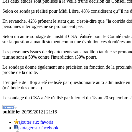
Les deux études sont publiées à la veille d'une décision du Conseil cons
Selon ce sondage réalisé pour Midi Libre, 48% considèrent qu'"il ne doit
En revanche, 42% prônent le statu quo, c'est-à-dire que "la corrida doi
personnes interrogées ne se prononcent pas.
Selon un autre sondage de l'institut CSA réalisée pour le Comité rad
sur la question a manifestement connu une évolution ces dernières ann
Les personnes issues de départements sans tradition taurine se prononce
taurine sont à 50% contre l'interdiction (39% pour).
Le sondage donne également une précision en fonction de la proximité p
proche de la droite.
L'enquête de l'Ifop a été réalisée par questionnaire auto-administré e
(méthode des quotas).
Le sondage du CSA a été réalisé par internet du 18 au 20 septembre 20
publié le:
20/09/2012 | 21:16
ajouter aux favoris
partager sur facebook