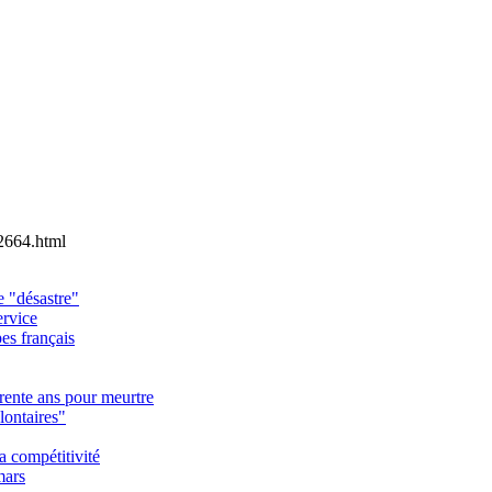
2664.html
 "désastre"
ervice
es français
rente ans pour meurtre
ontaires"
a compétitivité
mars