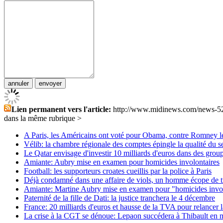
Lien permanent vers l'article:
http://www.midinews.com/news-5
dans la même rubrique >
A Paris, les Américains ont voté pour Obama, contre Romney le
Vélib: la chambre régionale des comptes épingle la qualité du s
Le Qatar envisage d'investir 10 milliards d'euros dans des group
Amiante: Aubry mise en examen pour homicides involontaires
Football: les supporteurs croates cueillis par la police à Paris
Déjà condamné dans une affaire de viols, un homme écope de t
Amiante: Martine Aubry mise en examen pour "homicides invol
Paternité de la fille de Dati: la justice tranchera le 4 décembre
France: 20 milliards d'euros et hausse de la TVA pour relancer l
La crise à la CGT se dénoue: Lepaon succédera à Thibault en 