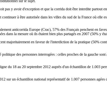
titutionnel sur le sujet.
 pas y avoir d'exception et que la corrida doit être interdite partout en 
t continuer à être autorisée dans les villes du sud de la France où elle
icalement anticorrida Europe (Crac), 57% des Français penchent en fave
ées dans la mesure où ils étaient bien plus partagés en 2007 (50% y ét
nt majoritairement en faveur de l'interdiction de la pratique (50% contr
olitique des personnes interrogées : celles proches de la gauche sont à
n ligne du 18 au 20 septembre 2012 auprès d'un échantillon de 1.003 pers
12 sur un échantillon national représentatif de 1.007 personnes agées 