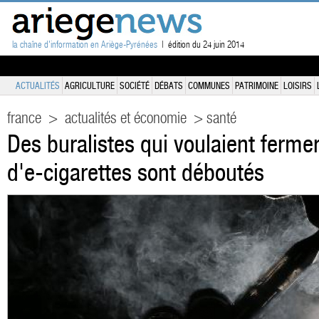
la chaîne d'information en Ariège-Pyrénées
| édition du 24 juin 2014
ACTUALITÉS
AGRICULTURE
SOCIÉTÉ
DÉBATS
COMMUNES
PATRIMOINE
LOISIRS
france
>
actualités et économie
> santé
Des buralistes qui voulaient ferme
d'e-cigarettes sont déboutés