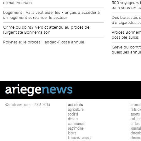
climat incertain
300 voyageurs 
train sous un t
Logement : Valls veut aider les Français à accéder à
un logement et relancer le secteur
Des buralistes 
d'e-cigarettes 
Crime ou soins? Verdict attendu au procès de
l'urgentiste Bonnemaison
Procès Bonnema
possible sursis
Polynésie: le procès Haddad-Flosse annulé
Grève du contrô
quelques annul
© midinews.com - 2005-2014
actualités
animat
agriculture
faits d
société
sports
débats
culture
communes
en bre
patrimoine
journal
loisirs
chroniq
le saviez-vous ?
chroniq