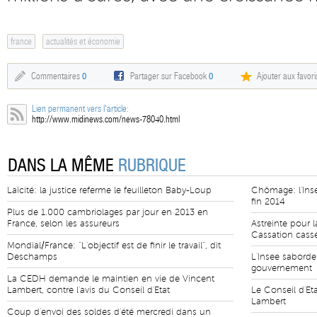
france
actualités et économie
Commentaires
0
Partager sur Facebook
0
Ajouter aux favori
Lien permanent vers l'article:
http://www.midinews.com/news-78040.html
DANS LA MÊME
RUBRIQUE
Laïcité: la justice referme le feuilleton Baby-Loup
Chômage: l'Inse
fin 2014
Plus de 1.000 cambriolages par jour en 2013 en
France, selon les assureurs
Astreinte pour
Cassation casse
Mondial/France: "L'objectif est de finir le travail", dit
Deschamps
L'Insee saborde
gouvernement
La CEDH demande le maintien en vie de Vincent
Lambert, contre l'avis du Conseil d'Etat
Le Conseil d'Eta
Lambert
Coup d'envoi des soldes d'été mercredi dans un