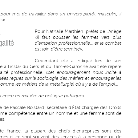
ur moi de travailler dans un univers plutôt masculin, il
rs
»
Pour Nathalie Marthien, préfet de l’Ariège
e
«
il faut pousser les femmes vers plus
alité
d’ambition professionnelle… et le combat
est loin d’être terminé
».
Cependant elle a indiqué lors de son
e à l’instar du Gers et du Tarn-et-Garonne avait été repéré
ité professionnelle, «
cet encouragement nous incite à
idées reçues sur la sociologie des métiers et encourager les
mme les métiers de la métallurgie) où il y a de l’emploi...
un enjeu en matière de politique publique
».
re de Pascale Boistard, secrétaire d’État chargée des Droits
à même compétence entre un homme et une femme sont de
es.
 de France, la plupart des chefs d’entreprises sont des
es et ce sont souvent des services à la personne ou de