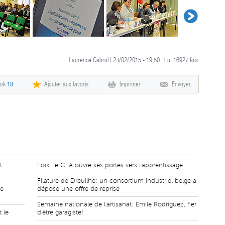
Laurence Cabrol | 24/02/2015 - 19:50 | Lu:
16927
fois
ook
18
Ajouter aux favoris
Imprimer
Envoyer
t
Foix: le CFA ouvre ses portes vers l'apprentissage
Filature de Dreuilhe: un consortium industriel belge a
de
déposé une offre de reprise
Semaine nationale de l'artisanat: Emile Rodriguez, fier
 le
d'être garagiste!