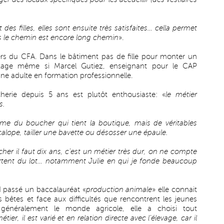
des filles, elles sont ensuite très satisfaites… cella permet
ais le chemin est encore long chemin
».
ers du CFA. Dans le bâtiment pas de fille pour monter un
tage même si Marcel Gutiez, enseignant pour le CAP
une adulte en formation professionnelle.
herie depuis 5 ans est plutôt enthousiaste: «
le métier
s.
emme du boucher qui tient la boutique, mais de véritables
calope, tailler une bavette ou désosser une épaule.
cher il faut dix ans, c’est un métier très dur, on ne compte
sortent du lot… notamment Julie en qui je fonde beaucoup
 passé un baccalauréat «
production animale
» elle connait
 bêtes et face aux difficultés que rencontrent les jeunes
us généralement le monde agricole, elle a choisi tout
étier, il est varié et en relation directe avec l’élevage, car il