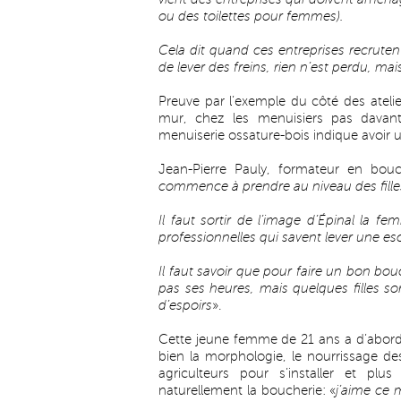
ou des toilettes pour femmes).
Cela dit quand ces entreprises recrutent 
de lever des freins, rien n’est perdu, m
Preuve par l’exemple du côté des ateli
mur, chez les menuisiers pas davan
menuiserie ossature-bois indique avoir 
Jean-Pierre Pauly, formateur en bouc
commence à prendre au niveau des fille
Il faut sortir de l’image d’Épinal la f
professionnelles qui savent lever une es
Il faut savoir que pour faire un bon bou
pas ses heures, mais quelques filles 
d’espoirs
».
Cette jeune femme de 21 ans a d’abord
bien la morphologie, le nourrissage des
agriculteurs pour s’installer et pl
naturellement la boucherie: «
j’aime ce m