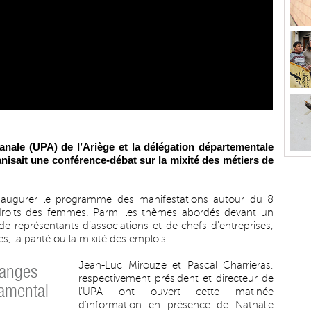
sanale (UPA) de l’Ariège et la délégation départementale
sait une conférence-débat sur la mixité des métiers de
’inaugurer le programme des manifestations autour du 8
 droits des femmes. Parmi les thèmes abordés devant un
 de représentants d’associations et de chefs d’entreprises,
 la parité ou la mixité des emplois.
Jean-Luc Mirouze et Pascal Charrieras,
hanges
respectivement président et directeur de
damental
l’UPA ont ouvert cette matinée
d’information en présence de Nathalie