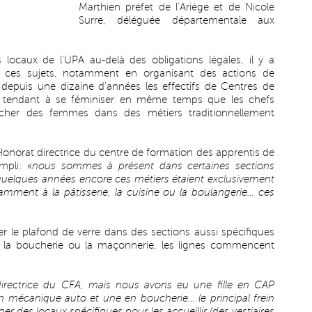
Marthien préfet de l’Ariège et de Nicole
Surre, déléguée départementale aux
locaux de l’UPA au-delà des obligations légales, il y a
sur ces sujets, notamment en organisant des actions de
depuis une dizaine d’années les effectifs de Centres de
) tendant à se féminiser en même temps que les chefs
ucher des femmes dans des métiers traditionnellement
Honorat directrice du centre de formation des apprentis de
mpli: «
nous sommes à présent dans certaines sections
 quelques années encore ces métiers étaient exclusivement
ment à la pâtisserie, la cuisine ou la boulangerie… ces
ater le plafond de verre dans des sections aussi spécifiques
, la boucherie ou la maçonnerie, les lignes commencent
 directrice du CFA, mais nous avons eu une fille en CAP
en mécanique auto et une en boucherie… le principal frein
r des locaux spécifiques pour les accueillir (des vestiaires