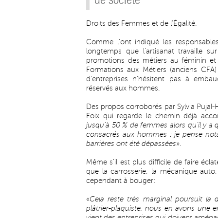
Droits des Femmes et de l’Égalité.
Comme l’ont indiqué les responsables 
longtemps que l’artisanat travaille 
promotions des métiers au féminin et 
Formations aux Métiers (anciens CFA
d’entreprises n’hésitent pas à emba
réservés aux hommes.
Des propos corroborés par Sylvia Pujal-
Foix qui regarde le chemin déjà acco
jusqu’à 50 % de femmes alors qu’il y a
consacrés aux hommes : je pense notam
barrières ont été dépassées
».
Même s’il est plus difficile de faire écl
que la carrosserie, la mécanique auto
cependant à bouger:
«
Cela reste très marginal poursuit la
plâtrier-plaquiste, nous en avons une 
vient des entreprises qui doivent aménage