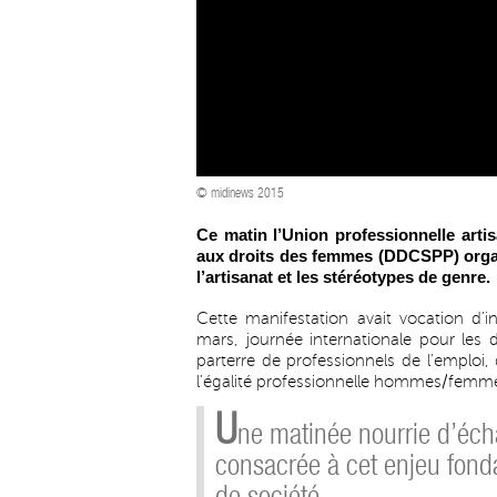
© midinews 2015
Ce matin l’Union professionnelle arti
aux droits des femmes (DDCSPP) organi
l’artisanat et les stéréotypes de genre.
Cette manifestation avait vocation d
mars, journée internationale pour les
parterre de professionnels de l’emploi,
l’égalité professionnelle hommes/femmes,
U
ne matinée nourrie d’éc
consacrée à cet enjeu fon
de société