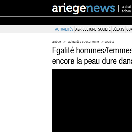
la chaî
édition
ACTUALITÉS
AGRICULTURE
SOCIÉTÉ
DÉBATS
CO
ariège
>
actualités et économie
> société
Egalité hommes/femmes e
encore la peau dure dans