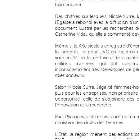
l’alimentaire).
Des chiffres sur lesquels Nicole Surre
l’Egalité a rebondi avec la diffusion d
document illustré par les recherches de
Catherine Vidal, qu’elle a commenté dev
Même si le XXe siècle a enregistré d’én
loi adoptés, loi pour l’IVG en 75, droit 
vote en 44 ou loi en faveur de la parit
millions d’années qui ont constru
inconsciemment des stéréotypes de genr
rôles sociaux
».
Selon Nicole Surre, l’égalité femmes
plus pour les entreprises, non priorita
opportunité, celle de s’adjoindre des c
l’innovation et la recherche.
Midi-Pyrénées a été choisi comme territo
ministère des droits des femmes.
L’Etat, la région mènent des actions co