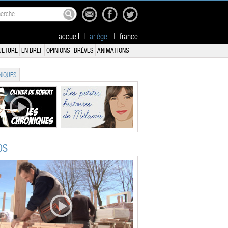
accueil
|
ariège
|
france
ULTURE
EN BREF
OPINIONS
BRÈVES
ANIMATIONS
IQUES
OS