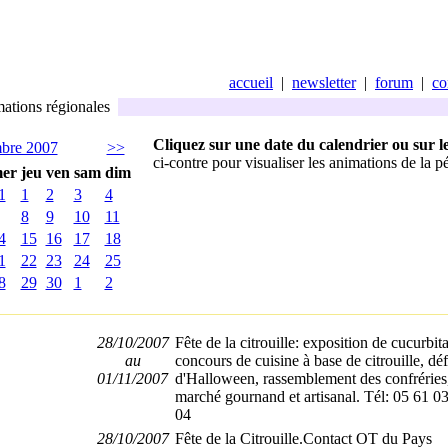
accueil
|
newsletter
|
forum
|
co
tions régionales
Cliquez sur une date du calendrier ou sur l
bre 2007
>>
ci-contre pour visualiser les animations de la p
er
jeu
ven
sam
dim
1
1
2
3
4
8
9
10
11
4
15
16
17
18
1
22
23
24
25
8
29
30
1
2
28/10/2007
Fête de la citrouille: exposition de cucurbit
au
concours de cuisine à base de citrouille, déf
01/11/2007
d'Halloween, rassemblement des confréries
marché gournand et artisanal. Tél: 05 61 0
04
28/10/2007
Fête de la Citrouille.Contact OT du Pays