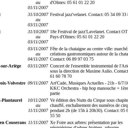
au
d'Olmes: 05 61 01 22 20
01/11/2007
t
31/10/2007
Festival jazz'velanet. Contact: 05 34 09 33
au
03/11/2007
t
31/10/2007
18e Festival de jazz'Lavelanet. Contact OT
au
Pays d'Olmes: 05 61 01 22 20
03/11/2007
03/11/2007
Fête de la chataigne au centre ville: marché
au
créations gastronomiques autour de la chata
04/11/2007
Contact: 06 89 97 03 75
-sur-Ariège
03/11/2007
Concert de l'ensemble instrumental de l'Ar
sous la direction de Maxime Aulio. Contact
61 60 78 70
oix-Volvestre
09/11/2007
Art'Cade, Musiques Actuelles - 21h - 6/7/1
KKC Orchestra - hip hop manouche + 1èr
partie
-Plantaurel
10/11/2007
Ve édition des Nuits du Cirque sous chapit
au
chauffé, enchaînement des numéros de cir
11/11/2007
pendant 2h (de 15h à 20h30). Contact: 05 
55 50
 en Couserans
11/11/2007
Xe Foire aux arbres: présentation par les
pépiniéristes d'arbres fruitiers, arbustes