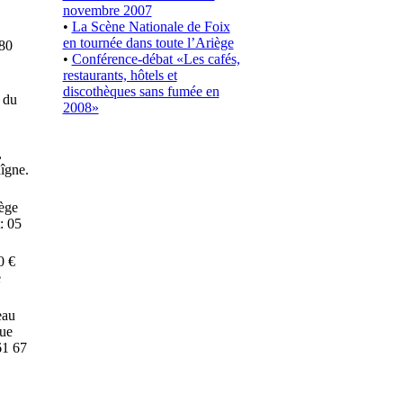
novembre 2007
•
La Scène Nationale de Foix
en tournée dans toute l’Ariège
 80
•
Conférence-débat «Les cafés,
restaurants, hôtels et
discothèques sans fumée en
 du
2008»
,
îgne.
iège
: 05
0 €
e
eau
que
61 67