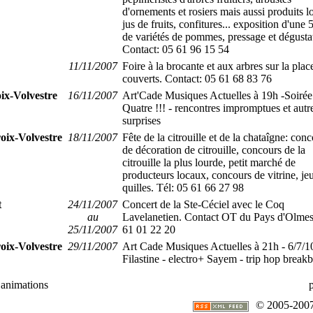
d'ornements et rosiers mais aussi produits l
jus de fruits, confitures... exposition d'une 
de variétés de pommes, pressage et dégusta
Contact: 05 61 96 15 54
11/11/2007
Foire à la brocante et aux arbres sur la plac
couverts. Contact: 05 61 68 83 76
ix-Volvestre
16/11/2007
Art'Cade Musiques Actuelles à 19h -Soirée 
Quatre !!! - rencontres impromptues et autr
surprises
oix-Volvestre
18/11/2007
Fête de la citrouille et de la chataîgne: con
de décoration de citrouille, concours de la
citrouille la plus lourde, petit marché de
producteurs locaux, concours de vitrine, je
quilles. Tél: 05 61 66 27 98
t
24/11/2007
Concert de la Ste-Céciel avec le Coq
au
Lavelanetien. Contact OT du Pays d'Olmes
25/11/2007
61 01 22 20
oix-Volvestre
29/11/2007
Art Cade Musiques Actuelles à 21h - 6/7/1
Filastine - electro+ Sayem - trip hop breakb
 animations
© 2005-2007