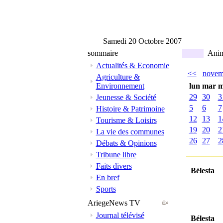
Samedi 20 Octobre 2007
sommaire
Anima
Actualités & Economie
<<
novem
Agriculture &
Environnement
lun
mar
m
29
30
3
Jeunesse & Société
5
6
7
Histoire & Patrimoine
12
13
1
Tourisme & Loisirs
19
20
2
La vie des communes
26
27
2
Débats & Opinions
Tribune libre
Faits divers
Bélesta
En bref
Sports
AriegeNews TV
Journal télévisé
Bélesta