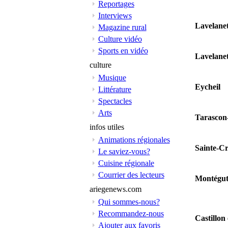
Reportages
Interviews
Lavelane
Magazine rural
Culture vidéo
Sports en vidéo
Lavelane
culture
Musique
Eycheil
Littérature
Spectacles
Arts
Tarascon
infos utiles
Animations régionales
Sainte-Cr
Le saviez-vous?
Cuisine régionale
Courrier des lecteurs
Montégut
ariegenews.com
Qui sommes-nous?
Recommandez-nous
Castillon
Ajouter aux favoris