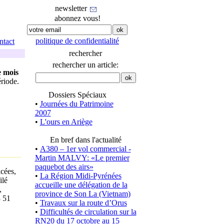
newsletter
abonnez vous!
politique de confidentialité
ntact
rechercher
rechercher un article:
e mois
ériode.
Dossiers Spéciaux
•
Journées du Patrimoine
2007
•
L'ours en Ariège
En bref dans l'actualité
•
A380 – 1er vol commercial -
Martin MALVY: «Le premier
paquebot des airs»
acées,
•
La Région Midi-Pyrénées
ilé
accueille une délégation de la
,
province de Son La (Vietnam)
3 51
•
Travaux sur la route d’Orus
•
Difficultés de circulation sur la
RN20 du 17 octobre au 15