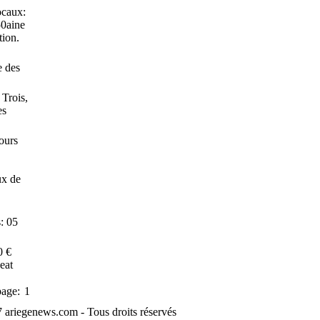
ocaux:
50aine
tion.
e des
Trois,
es
cours
ux de
: 05
0 €
eat
page:
1
 ariegenews.com - Tous droits réservés