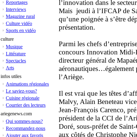
l’innovation dans le secteu
Reportages
Interviews
Mais jeudi à l’IFCAP de Sai
Magazine rural
qu’une poignée à s’être dépl
Culture vidéo
présentation.
Sports en vidéo
culture
Parmi les chefs d’entreprise
Musique
concours Innovation Midi-P
Littérature
directeur général de Mapaér
Spectacles
aéronautiques…également p
Arts
l’Ariège.
infos utiles
Animations régionales
Le saviez-vous?
Il est vrai que les têtes d’a
Cuisine régionale
Malvy, Alain Beneteau vice 
Courrier des lecteurs
Jean-François Carenco, préf
ariegenews.com
président de la CCI de l’A
Qui sommes-nous?
Doré, sous-préfet de Saint-
Recommandez-nous
aux côtés de Christophe Ni
Ajouter aux favoris