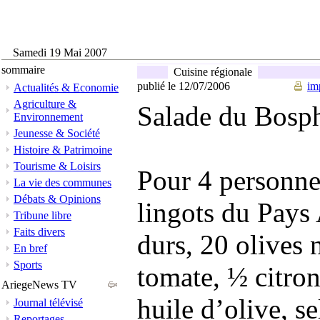
Samedi 19 Mai 2007
sommaire
Cuisine régionale
publié le 12/07/2006
im
Actualités & Economie
Agriculture &
Salade du Bosp
Environnement
Jeunesse & Société
Histoire & Patrimoine
Tourisme & Loisirs
Pour 4 personne
La vie des communes
Débats & Opinions
lingots du Pays 
Tribune libre
Faits divers
durs, 20 olives 
En bref
Sports
tomate, ½ citron,
AriegeNews TV
huile d’olive, s
Journal télévisé
Reportages