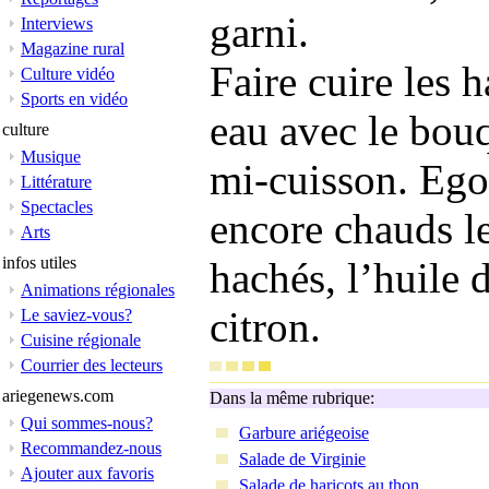
garni.
Interviews
Magazine rural
Faire cuire les 
Culture vidéo
Sports en vidéo
eau avec le bouq
culture
Musique
mi-cuisson. Ego
Littérature
Spectacles
encore chauds le
Arts
infos utiles
hachés, l’huile d
Animations régionales
citron.
Le saviez-vous?
Cuisine régionale
Courrier des lecteurs
ariegenews.com
Dans la même rubrique:
Qui sommes-nous?
Garbure ariégeoise
Recommandez-nous
Salade de Virginie
Ajouter aux favoris
Salade de haricots au thon