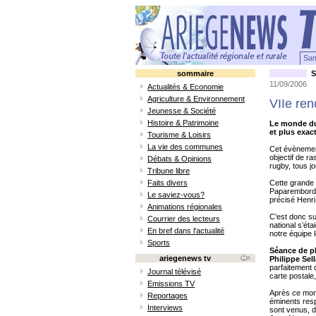
Sam
sommaire
S
11/09/2006
Actualités & Economie
Agriculture & Environnement
VIIe ren
Jeunesse & Société
Histoire & Patrimoine
Le monde du
et plus exac
Tourisme & Loisirs
La vie des communes
Cet évènement
objectif de r
Débats & Opinions
rugby, tous j
Tribune libre
Faits divers
Cette grande
Paparemborde 
Le saviez-vous?
précisé Henr
Animations régionales
C’est donc su
Courrier des lecteurs
national s’ét
En bref dans l'actualité
notre équipe 
Sports
Séance de ph
ariegenews tv
Philippe Sell
parfaitement 
Journal télévisé
carte postal
Emissions TV
Après ce mom
Reportages
éminents res
Interviews
sont venus, d