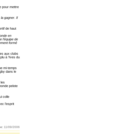
le pour mettre
la gagner. Il
rtif de haut
 monde en
e l’équipe de
rement formé
ées aux clubs
 plu à Yves du
ème mi-temps
ugby dans le
 les
monde pelote
i colle
c l’esprit
le:
11/09/2006