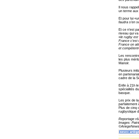
Il nous rappel
un terme aux 
Et pour lui «
u
faudra s’en se
Et ce n’est p
niveau qui va 
«
le rugby est
France c’est u
France on att
et compétent
Les rencontre
les plus méri
Manoir.
Plusieurs ini
en partenaria
cadre de la S
Enfin à 21h l
spécialités d
basque.
Les prix de la
parfaitement à
Plus de cinq c
rugbystique d
Reportage réa
Images: Patri
©AriegeNews