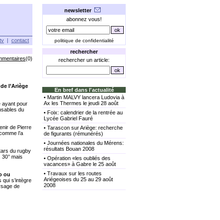
newsletter
abonnez vous!
tv
|
contact
politique de confidentialité
rechercher
mmentaires
(0)
rechercher un article:
e l’Ariège
En bref dans l'actualité
•
Martin MALVY lancera Ludovia à
Ax les Thermes le jeudi 28 août
e ayant pour
onsables du
•
Foix: calendrier de la rentrée au
Lycée Gabriel Fauré
enir de Pierre
•
Tarascon sur Ariège: recherche
 comme l’a
de figurants (rémunérés)
•
Journées nationales du Mérens:
résultats Bouan 2008
stars du rugby
s 30° mais
•
Opération «les oubliés des
vacances» à Gabre le 25 août
•
Travaux sur les routes
o ou
Ariégeoises du 25 au 29 août
qui s’intègre
2008
ysage de