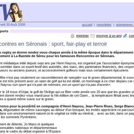
edi 30 Août 2008
accueil
|
newsletter
|
ariegenews 
ports
imprimer
envoyer à un ami
co
contres en Séronais : sport, fair-play et terroir
 rugby se donne rendez-vous chaque année à la même époque dans le département d
tement à La Bastide de Sérou pour les fameuses Rencontres en Séronais.
 médiatique initié depuis sept ans par Henri Nayrou, est organisé par l’association éponym
assembler dans un esprit festif des autorités, des stars, des partenaires financiers, des resp
oueurs ou anciens joueurs, et accessoirement golfeurs mais tous certainement épicuriens.
 fête n’est pas seulement un rassemblement de «
people
» sur le green départemental, le souv
est très présent avec un open de golf qui lui est dédié, un hommage à ce cher disparu car
i Nayrou «
un sport qui n’a pas de mémoire, est un sport qui n’a pas d’avenir
».
r le 18 trous d’Unjat, le golf de l’Ariège qui va fêter cette année ses 20 ans que les grandes 
aient donné rendez-vous mardi pour la IVe édition de cet Open… la température flirtait avec le
les a quand même suivis sur le green.
otos pour la postérité en compagnie d’Henri Nayrou, Jean-Pierre Rives, Serge Blanc
a,
dégustation de mûres sauvages au détour d’un bosquet, les invités apprécient ce parcours 
dans son environnement naturel où le végétal se mêle au minéral… avec au loin, dans un pa
e, les sommets Pyrénéens.
ent de détente, Jo Maso et quelques
ponsables nationaux et départementaux
ans le cadre du débat organisé à l’Espace