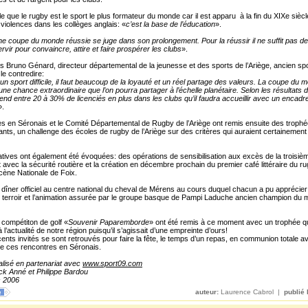
le que le rugby est le sport le plus formateur du monde car il est apparu à la fin du XIXe sièc
violences dans les collèges anglais: «
c’est la base de l’éducation
».
ne coupe du monde réussie se juge dans son prolongement. Pour la réussir il ne suffit pas de 
rvir pour convaincre, attire et faire prospérer les clubs
».
as Bruno Génard, directeur départemental de la jeunesse et des sports de l’Ariège, ancien spo
le contredire:
 un sport difficile, il faut beaucoup de la loyauté et un réel partage des valeurs. La coupe du
ne chance extraordinaire que l’on pourra partager à l’échelle planétaire. Selon les résultats d
end entre 20 à 30% de licenciés en plus dans les clubs qu’il faudra accueillir avec un encad
».
s en Séronais et le Comité Départemental de Rugby de l’Ariège ont remis ensuite des troph
tants, un challenge des écoles de rugby de l’Ariège sur des critères qui auraient certainement
tiatives ont également été évoquées: des opérations de sensibilisation aux excès de la troisi
t avec la sécurité routière et la création en décembre prochain du premier café littéraire du r
cène Nationale de Foix.
e dîner officiel au centre national du cheval de Mérens au cours duquel chacun a pu apprécier
u terroir et l’animation assurée par le groupe basque de Pampi Laduche ancien champion du 
 compétiton de golf «
Souvenir Paparemborde
» ont été remis à ce moment avec un trophée qu
 l’actualité de notre région puisqu’il s’agissait d’une empreinte d’ours!
ents invités se sont retrouvés pour faire la fête, le temps d’un repas, en communion totale ave
e ces rencontres en Séronais.
lisé en partenariat avec
www.sport09.com
ck Anné et Philippe Bardou
 2006
auteur:
Laurence Cabrol |
publié 