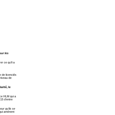
sur les
er ce qu’il a
 de licenciés
niveau de
rité, le
ice HLM qui a
 15 d’entre
pour qu’ils se
 qui amènent