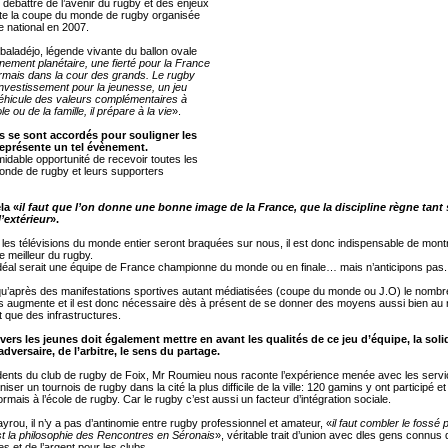
débattre de l’avenir du rugby et des enjeux
te la coupe du monde de rugby organisée
ire national en 2007.
lbaladéjo, légende vivante du ballon ovale
nement planétaire, une fierté pour la France
rmais dans la cour des grands. Le rugby
investissement pour la jeunesse, un jeu
véhicule des valeurs complémentaires à
le ou de la famille, il prépare à la vie
».
us se sont accordés pour souligner les
eprésente un tel évènement.
midable opportunité de recevoir toutes les
onde de rugby et leurs supporters
la «
il faut que l’on donne une bonne image de la France, que la discipline règne tant 
’extérieur
».
ue les télévisions du monde entier seront braquées sur nous, il est donc indispensable de montr
e meilleur du rugby.
déal serait une équipe de France championne du monde ou en finale… mais n’anticipons pas.
’après des manifestations sportives autant médiatisées (coupe du monde ou J.O) le nombre
s augmente et il est donc nécessaire dès à présent de se donner des moyens aussi bien au 
 que des infrastructures.
ers les jeunes doit également mettre en avant les qualités de ce jeu d’équipe, la solida
adversaire, de l’arbitre, le sens du partage.
dents du club de rugby de Foix, Mr Roumieu nous raconte l’expérience menée avec les serv
iser un tournois de rugby dans la cité la plus difficile de la ville: 120 gamins y ont participé et
mais à l’école de rugby. Car le rugby c’est aussi un facteur d’intégration sociale.
yrou, il n’y a pas d’antinomie entre rugby professionnel et amateur, «
il faut combler le fossé 
est la philosophie des Rencontres en Séronais
», véritable trait d’union avec dles gens connus
s et de l’argent pour les clubs.