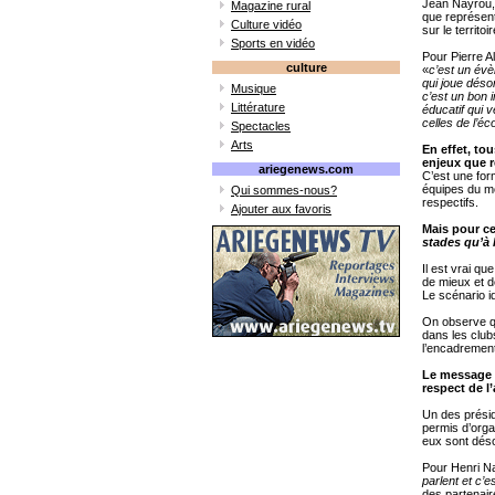
Jean Nayrou, 
Magazine rural
que représen
Culture vidéo
sur le territo
Sports en vidéo
Pour Pierre A
culture
«
c’est un évè
qui joue déso
Musique
c’est un bon 
Littérature
éducatif qui 
celles de l’éco
Spectacles
Arts
En effet, to
enjeux que r
ariegenews.com
C’est une for
équipes du m
Qui sommes-nous?
respectifs.
Ajouter aux favoris
Mais pour ce
stades qu’à l
Il est vrai q
de mieux et d
Le scénario i
On observe qu
dans les club
l’encadrement
Le message v
respect de l’
Un des prési
permis d’organ
eux sont désor
Pour Henri Na
parlent et c’
des partenaire