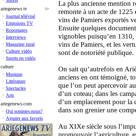
Sports
La plus ancienne mention re
ariegenews tv
remonte à un acte de 1225 e
Journal télévisé
vins de Pamiers exportés ve
Emissions TV
Ensuite quelques documents
Reportages
vignobles puisqu’en 1310, 
Interviews
vins de Pamiers, et les vert
Magazine rural
Culture vidéo
sont de notoriété publique.
Sports en vidéo
culture
On sait qu’autrefois en Ariè
Musique
anciens en ont témoigné, t
Littérature
que l’on peut apercevoir au
Spectacles
d’un coteau; dans les camp
Arts
d’un emplacement pour la c
ariegenews.com
dans son grenier une compo
Qui sommes-nous?
Ajouter aux favoris
Au XIXe siècle sous l’impu
promouvoir l’agriculture, 