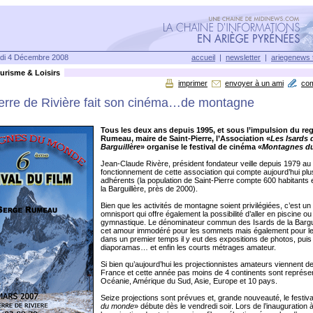
di 4 Décembre 2008
accueil
|
newsletter
|
ariegenews 
risme & Loisirs
imprimer
envoyer à un ami
co
ierre de Rivière fait son cinéma…de montagne
Tous les deux ans depuis 1995, et sous l’impulsion du reg
Rumeau, maire de Saint-Pierre, l’Association «
Les Isards 
Barguillère
» organise le festival de cinéma «
Montagnes d
Jean-Claude Rivère, président fondateur veille depuis 1979 au
fonctionnement de cette association qui compte aujourd’hui pl
adhérents (la population de Saint-Pierre compte 600 habitants e
la Barguillère, près de 2000).
Bien que les activités de montagne soient privilégiées, c’est un
omnisport qui offre également la possibilité d’aller en piscine ou 
gymnastique. Le dénominateur commun des Isards de la Barguil
cet amour immodéré pour les sommets mais également pour 
dans un premier temps il y eut des expositions de photos, puis
diaporamas… et enfin les courts métrages amateur.
Si bien qu’aujourd’hui les projectionnistes amateurs viennent de
France et cette année pas moins de 4 continents sont représe
Océanie, Amérique du Sud, Asie, Europe et 10 pays.
Seize projections sont prévues et, grande nouveauté, le festiva
du monde
» débute dès le vendredi soir. Lors de l’inauguration 