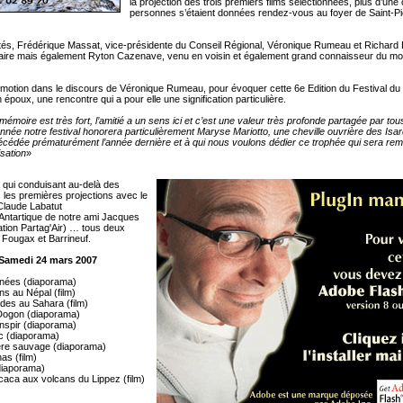
la projection des trois premiers films sélectionnées, plus d’une
personnes s’étaient données rendez-vous au foyer de Saint-Pi
ités, Frédérique Massat, vice-présidente du Conseil Régional, Véronique Rumeau et Richard 
maire mais également Ryton Cazenave, venu en voisin et également grand connaisseur du m
otion dans le discours de Véronique Rumeau, pour évoquer cette 6e Edition du Festival du 
époux, une rencontre qui a pour elle une signification particulière.
 mémoire est très fort, l’amitié a un sens ici et c’est une valeur très profonde partagée par to
année notre festival honorera particulièrement Maryse Mariotto, une cheville ouvrière des Isar
décédée prématurément l’année dernière et à qui nous voulons dédier ce trophée qui sera remi
isation
»
qui conduisant au-delà des
s les premières projections avec le
laude Labatut
Antartique de notre ami Jacques
tion Partag'Air) … tous deux
e Fougax et Barrineuf.
amedi 24 mars 2007
nées (diaporama)
s au Népal (film)
des au Sahara (film)
Dogon (diaporama)
nspir (diaporama)
c (diaporama)
ère sauvage (diaporama)
as (film)
diaporama)
caca aux volcans du Lippez (film)