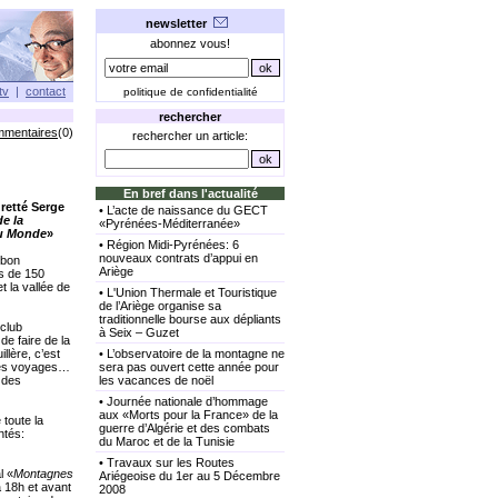
newsletter
abonnez vous!
tv
|
contact
politique de confidentialité
rechercher
mmentaires
(0)
rechercher un article:
En bref dans l'actualité
retté Serge
•
L’acte de naissance du GECT
de la
«Pyrénées-Méditerranée»
u Monde
»
•
Région Midi-Pyrénées: 6
nouveaux contrats d’appui en
 bon
Ariège
us de 150
t la vallée de
•
L'Union Thermale et Touristique
de l’Ariège organise sa
traditionnelle bourse aux dépliants
 club
à Seix – Guzet
de faire de la
lère, c’est
•
L’observatoire de la montagne ne
les voyages…
sera pas ouvert cette année pour
 des
les vacances de noël
•
Journée nationale d’hommage
aux «Morts pour la France» de la
 toute la
guerre d’Algérie et des combats
ntés:
du Maroc et de la Tunisie
•
Travaux sur les Routes
l «
Montagnes
Ariégeoise du 1er au 5 Décembre
à 18h et avant
2008