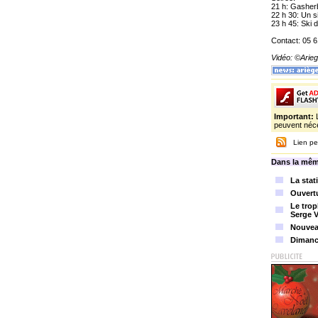
21 h: Gasherb
22 h 30: Un s
23 h 45: Ski
Contact: 05 6
Vidéo: ©Ari
Important:
peuvent néce
Lien pe
Dans la mêm
La sta
Ouvertu
Le trop
Serge V
Nouveau
Dimanch