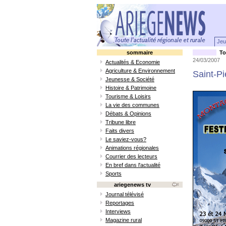
Jeu
sommaire
Tou
24/03/2007
Actualités & Economie
Agriculture & Environnement
Saint-P
Jeunesse & Société
Histoire & Patrimoine
Tourisme & Loisirs
La vie des communes
Débats & Opinions
Tribune libre
Faits divers
Le saviez-vous?
Animations régionales
Courrier des lecteurs
En bref dans l'actualité
Sports
ariegenews tv
Journal télévisé
Reportages
Interviews
Magazine rural