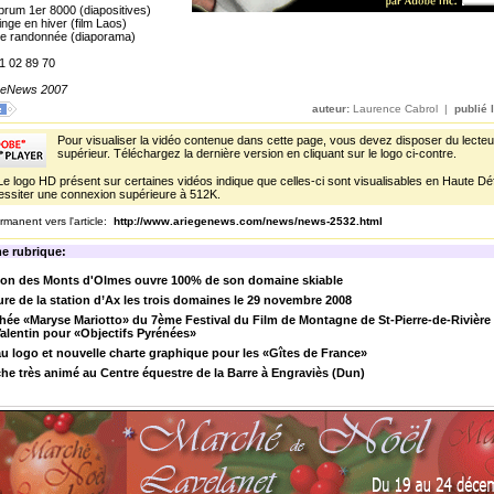
rum 1er 8000 (diapositives)
inge en hiver (film Laos)
 de randonnée (diaporama)
1 02 89 70
egeNews 2007
auteur:
Laurence Cabrol |
publié l
Pour visualiser la vidéo contenue dans cette page, vous devez disposer du lecteu
supérieur. Téléchargez la dernière version en cliquant sur le logo ci-contre.
Le logo HD présent sur certaines vidéos indique que celles-ci sont visualisables en Haute Défi
ssiter une connexion supérieure à 512K.
rmanent vers l'article:
http://www.ariegenews.com/news/news-2532.html
e rubrique:
tion des Monts d'Olmes ouvre 100% de son domaine skiable
re de la station d’Ax les trois domaines le 29 novembre 2008
hée «Maryse Mariotto» du 7ème Festival du Film de Montagne de St-Pierre-de-Rivière 
alentin pour «Objectifs Pyrénées»
 logo et nouvelle charte graphique pour les «Gîtes de France»
e très animé au Centre équestre de la Barre à Engraviès (Dun)