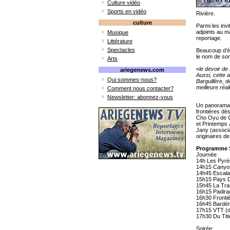
Culture vidéo
Sports en vidéo
Rivière.
culture
Parmi les inv
adjoints au 
Musique
reportage.
Littérature
Spectacles
Beaucoup d’ém
le nom de son 
Arts
«
le devoir de
ariegenews.com
Aussi, cette 
Qui sommes-nous?
Barguillère, 
meilleure réal
Comment nous contacter?
Newsletter: abonnez-vous
Un panorama 
frontières dè
Cho Oyu de C
et Printemps 
Jany (associa
originaires d
Programme S
Journée
14h Les Pyré
14h15 Canyon
14h45 Escala
15h15 Pays 
15h45 La Tra
16h15 Padira
16h30 Fronti
16h45 Bardén
17h15 VTT (
17h30 Du Titi
Soirée: