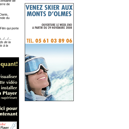
 centaine de
erre de
Danis,
onde du
Film qui porte
us.../…/…
ds de la
s à la