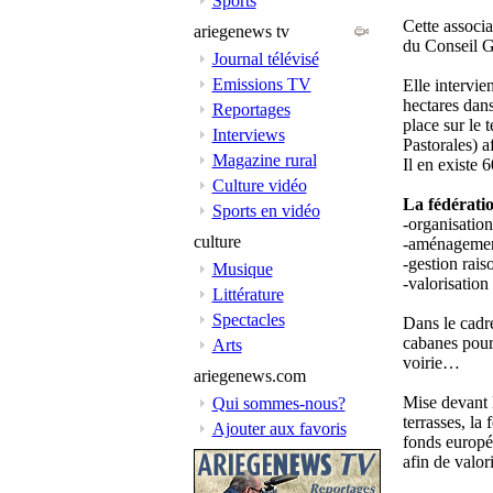
Sports
Cette associa
ariegenews tv
du Conseil G
Journal télévisé
Emissions TV
Elle intervie
hectares dans
Reportages
place sur le 
Interviews
Pastorales) a
Magazine rural
Il en existe 
Culture vidéo
La fédérati
Sports en vidéo
-organisation
culture
-aménagement 
-gestion rais
Musique
-valorisation
Littérature
Spectacles
Dans le cadre
cabanes pour l
Arts
voirie…
ariegenews.com
Mise devant l
Qui sommes-nous?
terrasses, la
Ajouter aux favoris
fonds europ
afin de valor