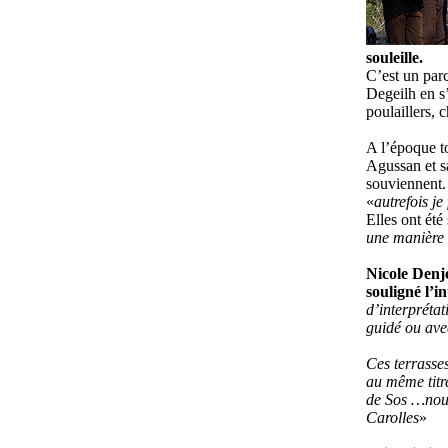
souleille.
C’est un parc
Degeilh en s’
poulaillers,
A l’époque t
Agussan et sa
souviennent.
«
autrefois je
Elles ont été
une manière 
Nicole Denje
souligné l’i
d’interprétat
guidé ou ave
Ces terrasses
au même titre
de Sos …nous 
Carolles
»