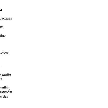
la
 Jacques
ux.
tine
«
c’est
a
er audio
s.
vallée,
Montréal
ne des