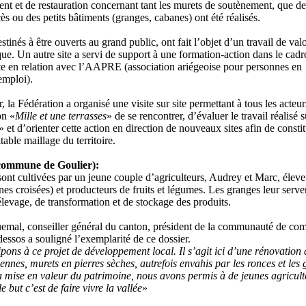
t et de restauration concernant tant les murets de soutènement, que de
s ou des petits bâtiments (granges, cabanes) ont été réalisés.
stinés à être ouverts au grand public, ont fait l’objet d’un travail de valo
e. Un autre site a servi de support à une formation-action dans le cadr
ote en relation avec l’AAPRE (association ariégeoise pour personnes en
emploi).
, la Fédération a organisé une visite sur site permettant à tous les acteur
on «
Mille et une terrasses
» de se rencontrer, d’évaluer le travail réalisé s
» et d’orienter cette action en direction de nouveaux sites afin de constit
table maillage du territoire.
commune de Goulier):
 sont cultivées par un jeune couple d’agriculteurs, Audrey et Marc, éleve
nes croisées) et producteurs de fruits et légumes. Les granges leur serve
levage, de transformation et de stockage des produits.
emal, conseiller général du canton, président de la communauté de c
ssos a souligné l’exemplarité de ce dossier.
ipons à ce projet de développement local. Il s’agit ici d’une rénovation 
nnes, murets en pierres sèches, autrefois envahis par les ronces et les 
a mise en valeur du patrimoine, nous avons permis à de jeunes agricult
e but c’est de faire vivre la vallée
»