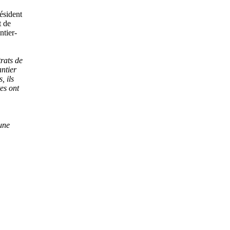
ésident
t de
ntier-
rats de
antier
, ils
tes ont
une