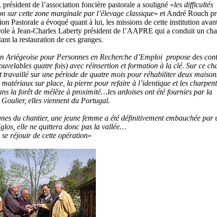
président de l’association foncière pastorale a souligné «
les difficultés
on sur cette zone marginale par l’élevage classique
» et André Rouch pr
ion Pastorale a évoqué quant à lui, les missions de cette institution avan
role à Jean-Charles Laberty président de l’AAPRE qui a conduit un cha
ant la restauration de ces granges.
on Ariégeoise pour Personnes en Recherche d’Emploi propose des cont
ouvelables quatre fois) avec réinsertion et formation à la clé. Sur ce ch
t travaillé sur une période de quatre mois pour réhabiliter deux maisons
es matériaux sur place, la pierre pour refaire à l’identique et les charpen
dans la forêt de mélèze à proximité…les ardoises ont été fournies par la
oulier, elles viennent du Portugal.
unes du chantier, une jeune femme a été définitivement embauchée par 
glos, elle ne quittera donc pas la vallée…
se réjouir de cette opération
»