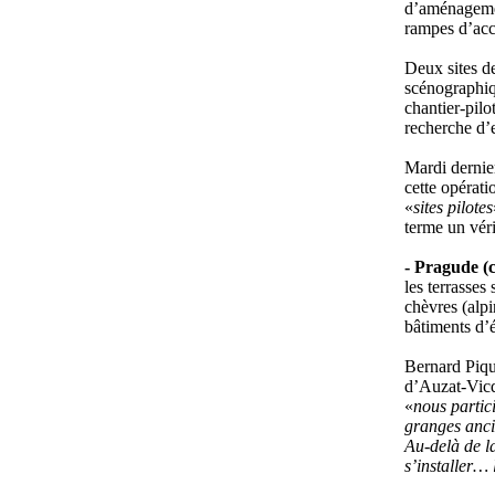
d’aménagemen
rampes d’accè
Deux sites de
scénographiqu
chantier-pil
recherche d’
Mardi dernier
cette opérati
«
sites pilotes
terme un véri
- Pragude (
les terrasses
chèvres (alpi
bâtiments d’é
Bernard Piqu
d’Auzat-Vicde
«
nous partic
granges ancie
Au-delà de l
s’installer… l