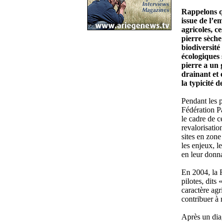
Rappelons q
issue de l’e
agricoles, c
pierre sèche
biodiversité
écologiques 
pierre a un
drainant et 
la typicité 
Pendant les 
Fédération P
le cadre de 
revalorisation
sites en zone
les enjeux, l
en leur donna
En 2004, la F
pilotes, dits 
caractère agr
contribuer à 
Après un diag