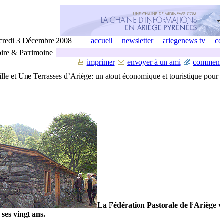
credi 3 Décembre 2008
accueil
|
newsletter
|
ariegenews tv
|
c
ire & Patrimoine
imprimer
envoyer à un ami
comment
lle et Une Terrasses d’Ariège: un atout économique et touristique pour 
La Fédération Pastorale de l’Ariège 
 ses vingt ans.