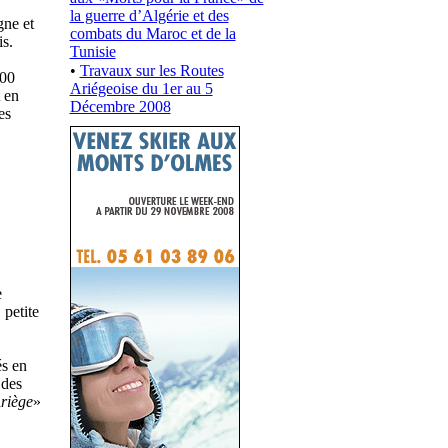
la guerre d’Algérie et des
gne et
combats du Maroc et de la
s.
Tunisie
•
Travaux sur les Routes
000
Ariégeoise du 1er au 5
 en
Décembre 2008
es
e
 petite
és en
 des
Ariège
»