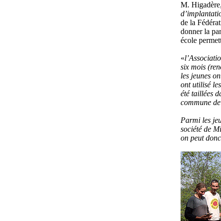
M. Higadère, 
d’implantati
de la Fédérat
donner la pa
école permett
«
l’Associati
six mois (ren
les jeunes on
ont utilisé l
été taillées 
commune de G
Parmi les je
société de Mi
on peut donc 