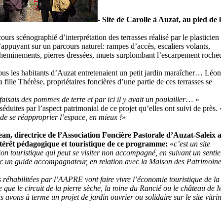
- Site de Carolle à Auzat, au pied de 
ours scénographié d’interprétation des terrasses réalisé par le plasticien
appuyant sur un parcours naturel: rampes d’accès, escaliers volants,
 cheminements, pierres dressées, muets surplombant l’escarpement roche
ous les habitants d’Auzat entretenaient un petit jardin maraîcher… Léon
 fille Thérèse, propriétaires foncières d’une partie de ces terrasses se
 faisais des pommes de terre et par ici il y avait un poulailler
… »
 séduites par l’aspect patrimonial de ce projet qu’elles ont suivi de près. 
de se réapproprier l’espace, en mieux !
»
an, directrice de l’Association Foncière Pastorale d’Auzat-Saleix 
ntérêt pédagogique et touristique de ce programme:
«
c’est un site
ion touristique qui peut se visiter non accompagné, en suivant un senti
c un guide accompagnateur, en relation avec la Maison des Patrimoine
 réhabilitées par l’AAPRE vont faire vivre l’économie touristique de la 
 que le circuit de la pierre sèche, la mine du Rancié ou le château de 
avons à terme un projet de jardin ouvrier ou solidaire sur le site vitri