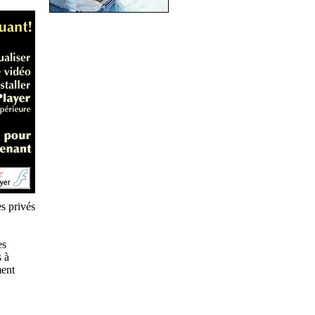
es privés
es
s à
ment