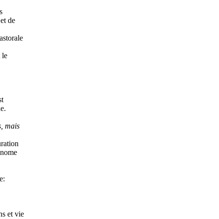
s
jet de
astorale
 le
st
e.
s, mais
uration
tonome
e:
s et vie