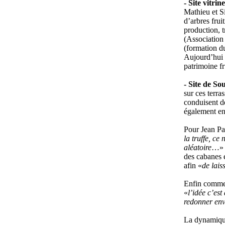
- Site vitrin
Mathieu et Si
d’arbres frui
production, t
(Association
(formation du
Aujourd’hui u
patrimoine f
- Site de So
sur ces terras
conduisent de
également en 
Pour Jean Pau
la truffe, ce
aléatoire
…» C
des cabanes e
afin «
de lais
Enfin comme 
«
l’idée c’est
redonner envi
La dynamique