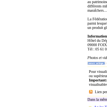
au patrimoine
différents mi
maraîchers…
La Fédération
parmi lesquel
un produit g
Information
Hôtel du Dé
09000 FOIX
Tél : 05 61 
Photos et v
Pour visuali
ou supérieur
Important
visualisabl
Lien per
Dans la même