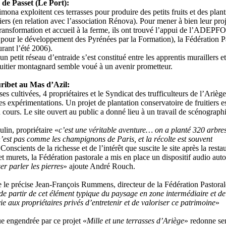
e de Passet (Le Port):
mona exploitent ces terrasses pour produire des petits fruits et des plant
tiers (en relation avec l’association Rénova). Pour mener à bien leur pro
ransformation et accueil à la ferme, ils ont trouvé l’appui de l’ADEPFO
 pour le développement des Pyrénées par la Formation), la Fédération P
rant l’été 2006).
n petit réseau d’entraide s’est constitué entre les apprentis muraillers et
ruitier montagnard semble voué à un avenir prometteur.
uribet au Mas d’Azil:
ses cultivées, 4 propriétaires et le Syndicat des trufficulteurs de l’Ariège
s expérimentations. Un projet de plantation conservatoire de fruitiers e
cours. Le site ouvert au public a donné lieu à un travail de scénographi
lin, propriétaire «
c’est une véritable aventure… on a planté 320 arbre
 n’est pas comme les champignons de Paris, et la récolte est souvent
onscients de la richesse et de l’intérêt que suscite le site après la resta
t murets, la Fédération pastorale a mis en place un dispositif audio au
ser parler les pierres
» ajoute André Rouch.
le précise Jean-François Rummens, directeur de la Fédération Pastoral
 de partir de cet élément typique du paysage en zone intermédiaire et de
e aux propriétaires privés d’entretenir et de valoriser ce patrimoine
»
 engendrée par ce projet «
Mille et une terrasses d’Ariège
» redonne sen