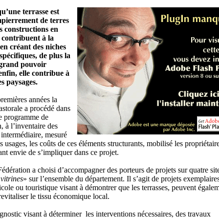
u’une terrasse est
mpierrement de terres
es constructions en
 contribuent à la
 en créant des niches
spécifiques, de plus la
 grand pouvoir
enfin, elle contribue à
des paysages.
premières années la
astorale a procédé dans
ce programme de
, à l’inventaire des
 intermédiaire, mesuré
es usages, les coûts de ces éléments structurants, mobilisé les propriétair
nt envie de s’impliquer dans ce projet.
édération a choisi d’accompagner des porteurs de projets sur quatre sit
«
vitrines
» sur l’ensemble du département. Il s’agit de projets exemplaire
icole ou touristique visant à démontrer que les terrasses, peuvent égale
revitaliser le tissu économique local.
nostic visant à déterminer les interventions nécessaires, des travaux