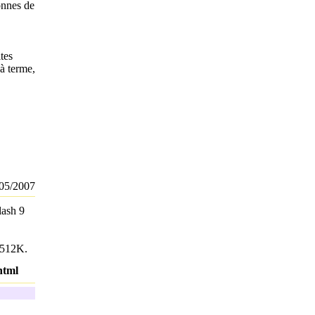
onnes de
tes
 à terme,
05/2007
lash 9
à 512K.
html