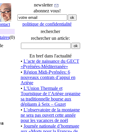
newsletter
abonnez vous!
politique de confidentialité
ontact
rechercher
aires
(0)
rechercher un article:
le
En bref dans l'actualité
•
L’acte de naissance du GECT
«Pyrénées-Méditerranée»
•
Région Midi-Pyrénées: 6
nouveaux contrats d’appui en
Ariège
•
L'Union Thermale et
Touristique de l’Ariège organise
sa traditionnelle bourse aux
dépliants à Seix – Guzet
•
L’observatoire de la montagne
ne sera pas ouvert cette année
pour les vacances de noël
va
•
Journée nationale d’hommage
aux «Morts pour la France» de