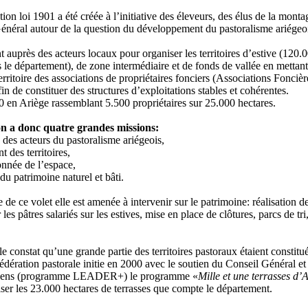
tion loi 1901 a été créée à l’initiative des éleveurs, des élus de la monta
énéral autour de la question du développement du pastoralisme ariégeoi
nt auprès des acteurs locaux pour organiser les territoires d’estive (120.
 le département), de zone intermédiaire et de fonds de vallée en mettant
territoire des associations de propriétaires fonciers (Associations Foncièr
fin de constituer des structures d’exploitations stables et cohérentes.
60 en Ariège rassemblant 5.500 propriétaires sur 25.000 hectares.
on a donc quatre grandes missions:
 des acteurs du pastoralisme ariégeois,
des territoires,
onnée de l’espace,
 du patrimoine naturel et bâti.
 de ce volet elle est amenée à intervenir sur le patrimoine: réalisation d
es pâtres salariés sur les estives, mise en place de clôtures, parcs de tri,
e constat qu’une grande partie des territoires pastoraux étaient constitu
 fédération pastorale initie en 2000 avec le soutien du Conseil Général et
éens (programme LEADER+) le programme «
Mille et une terrasses d’
iser les 23.000 hectares de terrasses que compte le département.