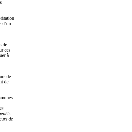
s
risation
e d’un
s de
ur ces
uer à
urs de
nt de
ommunes
de
genêts.
eurs de