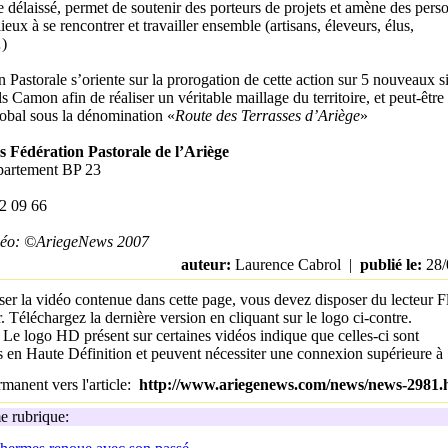
 délaissé, permet de soutenir des porteurs de projets et amène des pers
lieux à se rencontrer et travailler ensemble (artisans, éleveurs, élus,
)
 Pastorale s’oriente sur la prorogation de cette action sur 5 nouveaux si
s Camon afin de réaliser un véritable maillage du territoire, et peut-être
lobal sous la dénomination «
Route des Terrasses d’Ariège
»
s Fédération Pastorale de l’Ariège
partement BP 23
02 09 66
idéo: ©AriegeNews 2007
auteur:
Laurence Cabrol |
publié le:
28/
ser la vidéo contenue dans cette page, vous devez disposer du lecteur F
. Téléchargez la dernière version en cliquant sur le logo ci-contre.
:
Le logo HD présent sur certaines vidéos indique que celles-ci sont
es en Haute Définition et peuvent nécessiter une connexion supérieure 
manent vers l'article:
http://www.ariegenews.com/news/news-2981.
 rubrique: