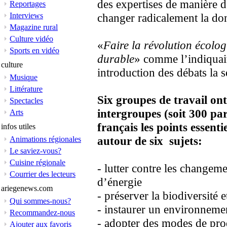
des expertises de manière d
Reportages
Interviews
changer radicalement la d
Magazine rural
Culture vidéo
«
Faire la révolution écolo
Sports en vidéo
durable
» comme l’indiquai
culture
introduction des débats la 
Musique
Littérature
Six groupes de travail ont
Spectacles
intergroupes (soit 300 par
Arts
français les points essent
infos utiles
autour de six sujets:
Animations régionales
Le saviez-vous?
Cuisine régionale
- lutter contre les changeme
Courrier des lecteurs
d’énergie
ariegenews.com
- préserver la biodiversité e
Qui sommes-nous?
- instaurer un environnemen
Recommandez-nous
- adopter des modes de pr
Ajouter aux favoris