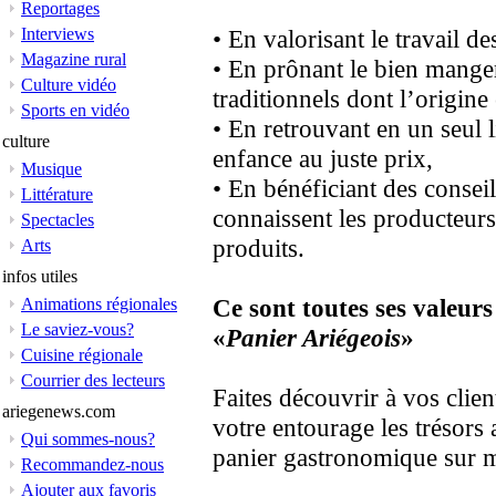
Reportages
Interviews
• En valorisant le travail de
Magazine rural
• En prônant le bien mange
Culture vidéo
traditionnels dont l’origine e
Sports en vidéo
• En retrouvant en un seul l
culture
enfance au juste prix,
Musique
• En bénéficiant des consei
Littérature
connaissent les producteurs
Spectacles
produits.
Arts
infos utiles
Ce sont toutes ses valeurs
Animations régionales
Le saviez-vous?
«
Panier Ariégeois
»
Cuisine régionale
Courrier des lecteurs
Faites découvrir à vos client
ariegenews.com
votre entourage les trésors
Qui sommes-nous?
panier gastronomique sur 
Recommandez-nous
Ajouter aux favoris