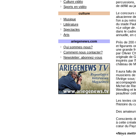
Culture vidéo
percussions, c
de défilé au j
Sports en vidéo
Le concours n
culture
alsacienne d
Musique
l’on a pu ret
du stade Paul
Littérature
«
Le siège de
Spectacles
dans le cadre
Arts
annuelle, en c
ariegenews.com
Près de 200 
et figurants 
Qui sommes-nous?
une grande f
Comment nous contacter?
par Olivier 
originale de 
Newsletter: abonnez-vous
inspirés par l
château de M
Il aura fallu 
musiciens de 
l’Ariège sous 
accompagnés p
Michel de Rie
Wendling et l
peaufiner cett
Les textes ci
l’histoire du
Des amateurs 
Conscients de
à cette créati
cœur du Pays
«
Nous mettr