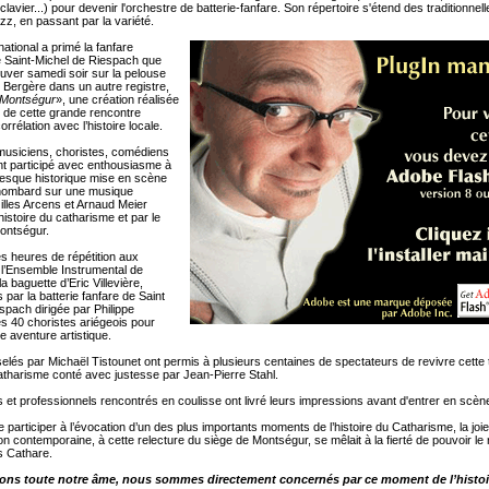
lavier...) pour devenir l'orchestre de batterie-fanfare. Son répertoire s'étend des traditionne
azz, en passant par la variété.
ational a primé la fanfare
e Saint-Michel de Riespach que
rouver samedi soir sur la pelouse
 Bergère dans un autre registre,
 Montségur
», une création réalisée
 de cette grande rencontre
orrélation avec l’histoire locale.
musiciens, choristes, comédiens
ont participé avec enthousiasme à
resque historique mise en scène
Chombard sur une musique
Gilles Arcens et Arnaud Meier
’histoire du catharisme et par le
ontségur.
des heures de répétition aux
l’Ensemble Instrumental de
la baguette d’Eric Villevière,
ar la batterie fanfare de Saint
spach dirigée par Philippe
es 40 choristes ariégeois pour
e aventure artistique.
selés par Michaël Tistounet ont permis à plusieurs centaines de spectateurs de revivre cette 
 catharisme conté avec justesse par Jean-Pierre Stahl.
et professionnels rencontrés en coulisse ont livré leurs impressions avant d'entrer en scè
 participer à l’évocation d’un des plus importants moments de l’histoire du Catharisme, la joie
on contemporaine, à cette relecture du siège de Montségur, se mêlait à la fierté de pouvoir le 
 Cathare.
ons toute notre âme, nous sommes directement concernés par ce moment de l’histoi