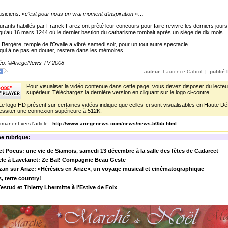
siciens: «
c’est pour nous un vrai moment d’inspiration
»…
gurants habillés par Franck Farez ont prêté leur concours pour faire revivre les derniers jour
qu’au 16 mars 1244 où le dernier bastion du catharisme tombait après un siège de dix mois.
 Bergère, temple de l’Ovalie a vibré samedi soir, pour un tout autre spectacle…
qui à ne pas en douter, restera dans les mémoires.
déo: ©AriegeNews TV 2008
auteur:
Laurence Cabrol |
publié l
Pour visualiser la vidéo contenue dans cette page, vous devez disposer du lecteu
supérieur. Téléchargez la dernière version en cliquant sur le logo ci-contre.
Le logo HD présent sur certaines vidéos indique que celles-ci sont visualisables en Haute Défi
ssiter une connexion supérieure à 512K.
rmanent vers l'article:
http://www.ariegenews.com/news/news-5055.html
e rubrique:
t Pocus: une vie de Siamois, samedi 13 décembre à la salle des fêtes de Cadarcet
cle à Lavelanet: Ze Bal! Compagnie Beau Geste
n sur Arize: «Hérésies en Arize», un voyage musical et cinématographique
, terre country!
Testud et Thierry Lhermitte à l'Estive de Foix