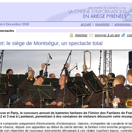
di 4 Décembre 2008
accueil
|
newsletter
|
ariegenews 
ectacles
imprimer
envoyer à un ami
co
t: le siège de Montségur, un spectacle total
se et Paris, le concours annuel de batteries fanfares de l’Union des Fanfares de Fra
 2 et 3 mai à Lavelanet, permettant à des centaines de visiteurs découvrir cette musiq
t composée uniquement d’instruments d'ordonnance: clairons, trompettes de cavalerie et ta
e chasse, depuis son apparition au début du siècle dernier, la fanfare s'est enrichie progress
n de son répertoire de nouveaux instruments dérogeant à ces règles (saxhorn basse, contre