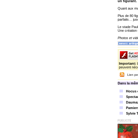
un figurant.
Quant aux mu
Plus de 80 fi
parfaits… jus
Le stade Paul
Une création 
Photos et vi
Important:
peuvent néce
Lien pe
Dans la mêm
Hocus e
Specta
Daumaza
Pamiers
Sylvie 