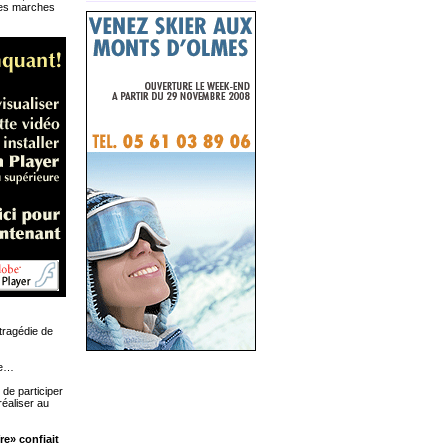
lles marches
tragédie de
ne…
 de participer
réaliser au
re» confiait