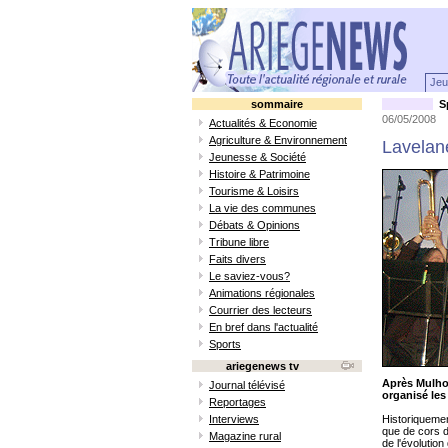
Jeu
sommaire
Sp
06/05/2008
Actualités & Economie
Agriculture & Environnement
Lavelane
Jeunesse & Société
Histoire & Patrimoine
Tourisme & Loisirs
La vie des communes
Débats & Opinions
Tribune libre
Faits divers
Le saviez-vous?
Animations régionales
Courrier des lecteurs
En bref dans l'actualité
Sports
ariegenews tv
Après Mulhou
Journal télévisé
organisé les
Reportages
Interviews
Historiquemen
que de cors d
Magazine rural
de l'évolutio