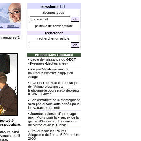
newsletter
abonnez vous!
tv
|
contact
politique de confidentialité
rechercher
mmentaires
(1)
rechercher un article:
En bref dans l'actualité
•
L’acte de naissance du GECT
«Pyrénées-Méditerranée»
•
Région Midi-Pyrénées: 6
nouveaux contrats d’appui en
Ariège
•
L'Union Thermale et Touristique
de l’Ariège organise sa
traditionnelle bourse aux dépliants
à Seix – Guzet
•
L’observatoire de la montagne ne
sera pas ouvert cette année pour
les vacances de noël
•
Journée nationale d’hommage
aux «Morts pour la France» de la
nce a été
guerre d’Algérie et des combats
ue populaire.
du Maroc et de la Tunisie
•
Travaux sur les Routes
mbours ainsi
Ariégeoise du 1er au 5 Décembre
ivement au fil
2008
basse,