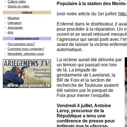
Culture vidéo
Populaire à la station des Monts
Sports en vidéo
culture
(voir notre article du 1er juillet:
htt
Musique
Littérature
Enfermé dans le distributeur, il ava
Spectacles
pour procéder à la réparation. Un ind
Arts
ouvert et se serait retrouvé menacé
ariegenews.com
l’agresseur qui serait parti avec l’
avant de laisser la victime enfermée
Qui sommes-nous?
Comment nous contacter?
automatique.
Newsletter: abonnez-vous
La victime aurait été délivrée par
un témoin qui passait non loin
de là. La brigade de
gendarmerie de Lavelanet, la
BR de Foix et la section de
recherche de Toulouse avaient
été saisies par le parquet de
Foix pour mener l’enquête.
Vendredi 4 juillet, Antoine
Leroy, procureur de la
République a tenu une
conférence de presse pour
indiquer que la «
fausse-