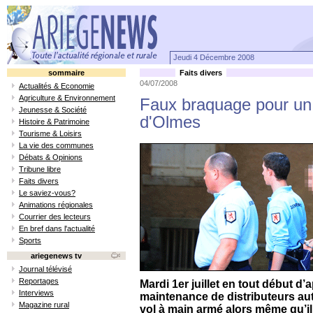
Jeudi 4 Décembre 2008
sommaire
Faits divers
04/07/2008
Actualités & Economie
Agriculture & Environnement
Faux braquage pour un 
Jeunesse & Société
d'Olmes
Histoire & Patrimoine
Tourisme & Loisirs
La vie des communes
Débats & Opinions
Tribune libre
Faits divers
Le saviez-vous?
Animations régionales
Courrier des lecteurs
En bref dans l'actualité
Sports
ariegenews tv
Journal télévisé
Reportages
Mardi 1er juillet en tout début d
Interviews
maintenance de distributeurs aut
Magazine rural
vol à main armé alors même qu’il t