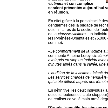
victime
» et son complice
seraient présentés aujourd'hui v
en réunion.
En effet grâce à la perspicacité de
gendarmes des la brigade de recher
des militaires de la section de Tou
de la «
fausse-victime
», un individu
les Pyrénées-Orientales et 76.000 eu
somme).
«
Le comportement de la victime a i
commente Antoine Leroy.
Un témoi
avoir pris en stop un individu avec
minutes après dans la vallée, une a
L’audition de la «victime» faisait 
Les services chargés de l’enquête o
qui a été diffusé auprès des témoin
En définitive, les deux individus (l
des distributeurs et l’auto-stoppeur
de réaliser ce vol à main armé dég
D’après l’enquête, les choses se s