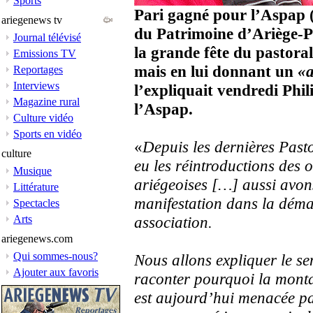
Sports
Pari gagné pour l’Aspap 
ariegenews tv
du Patrimoine d’Ariège-Py
Journal télévisé
la grande fête du pastora
Emissions TV
mais en lui donnant un
«a
Reportages
Interviews
l’expliquait vendredi Phi
Magazine rural
l’Aspap.
Culture vidéo
Sports en vidéo
«
Depuis les dernières Pasto
culture
eu les réintroductions des
Musique
ariégeoises […] aussi avons
Littérature
manifestation dans la déma
Spectacles
Arts
association.
ariegenews.com
Qui sommes-nous?
Nous allons expliquer le se
Ajouter aux favoris
raconter pourquoi la monta
est aujourd’hui menacée pa