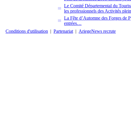
Le Comité Départemental du Touris
les professionnels des Activités plei
La Fête d’Automne des Forges de Pyr
entrées…
Conditions d'utilisation
|
Partenariat
|
AriegeNews recrute