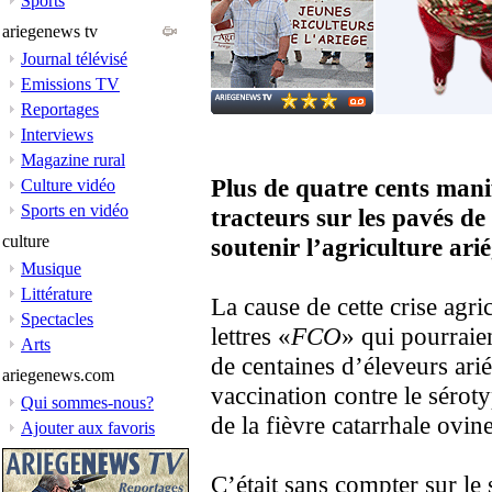
Sports
ariegenews tv
Journal télévisé
Emissions TV
Reportages
Interviews
Magazine rural
Plus de quatre cents mani
Culture vidéo
Sports en vidéo
tracteurs sur les pavés de
culture
soutenir l’agriculture ari
Musique
Littérature
La cause de cette crise agri
Spectacles
lettres «
FCO
» qui pourraie
Arts
de centaines d’éleveurs ari
ariegenews.com
vaccination contre le sérot
Qui sommes-nous?
de la fièvre catarrhale ovine
Ajouter aux favoris
C’était sans compter sur le