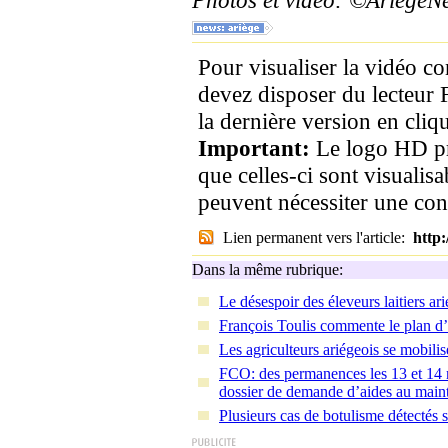
Photos et vidéo: ©Ariege
Pour visualiser la vidéo c
devez disposer du lecteur 
la dernière version en cliqu
Important:
Le logo HD pr
que celles-ci sont visualis
peuvent nécessiter une co
Lien permanent vers l'article:
http
Dans la même rubrique:
Le désespoir des éleveurs laitiers ar
François Toulis commente le plan d’
Les agriculteurs ariégeois se mobili
FCO: des permanences les 13 et 14 n
dossier de demande d’aides au main
Plusieurs cas de botulisme détectés s