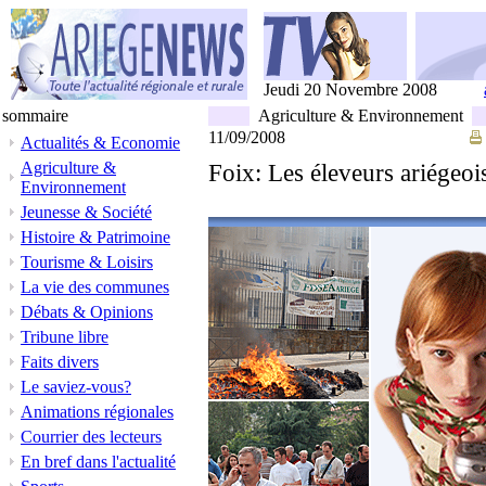
Jeudi 20 Novembre 2008
sommaire
Agriculture & Environnement
11/09/2008
Actualités & Economie
Agriculture &
Foix: Les éleveurs ariégeoi
Environnement
Jeunesse & Société
Histoire & Patrimoine
Tourisme & Loisirs
La vie des communes
Débats & Opinions
Tribune libre
Faits divers
Le saviez-vous?
Animations régionales
Courrier des lecteurs
En bref dans l'actualité