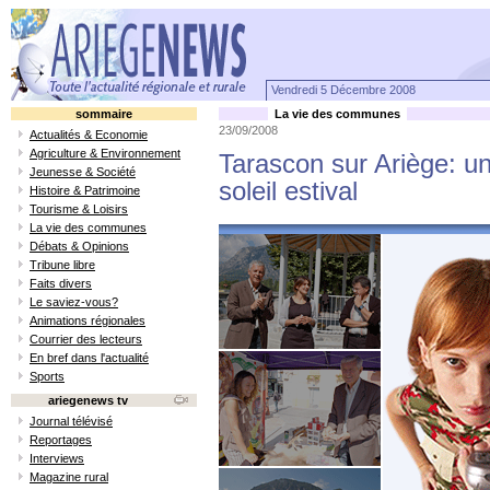
Vendredi 5 Décembre 2008
sommaire
La vie des communes
23/09/2008
Actualités & Economie
Agriculture & Environnement
Tarascon sur Ariège: u
Jeunesse & Société
soleil estival
Histoire & Patrimoine
Tourisme & Loisirs
La vie des communes
Débats & Opinions
Tribune libre
Faits divers
Le saviez-vous?
Animations régionales
Courrier des lecteurs
En bref dans l'actualité
Sports
ariegenews tv
Journal télévisé
Reportages
Interviews
Magazine rural