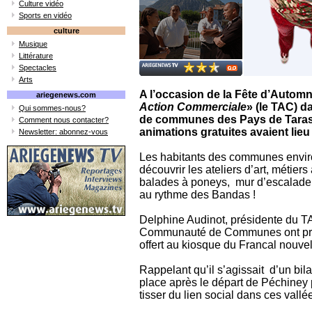
Culture vidéo
Sports en vidéo
culture
Musique
Littérature
Spectacles
Arts
A l’occasion de la Fête d’Automn
ariegenews.com
Action Commerciale
» (le TAC) 
Qui sommes-nous?
de communes des Pays de Taras
Comment nous contacter?
animations gratuites avaient lie
Newsletter: abonnez-vous
Les habitants des communes envir
découvrir les ateliers d’art, métier
balades à poneys, mur d’escalade p
au rythme des Bandas !
Delphine Audinot, présidente du TA
Communauté de Communes ont pris l
offert au kiosque du Francal nouv
Rappelant qu’il s’agissait d’un bi
place après le départ de Péchiney 
tisser du lien social dans ces vallé