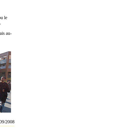
u le
…
ais au-
09/2008