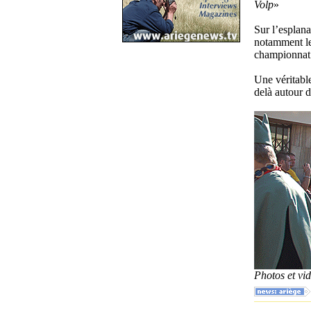
Volp
»
Sur l’esplana
notamment le
championnat 
Une véritable
delà autour de
Photos et v