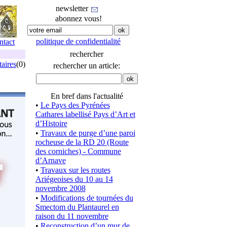
newsletter
abonnez vous!
politique de confidentialité
ntact
rechercher
aires
(0)
rechercher un article:
En bref dans l'actualité
•
Le Pays des Pyrénées
Cathares labellisé Pays d’Art et
d’Histoire
•
Travaux de purge d’une paroi
rocheuse de la RD 20 (Route
des corniches) - Commune
d’Arnave
•
Travaux sur les routes
Ariégeoises du 10 au 14
novembre 2008
•
Modifications de tournées du
Smectom du Plantaurel en
raison du 11 novembre
•
Reconstruction d’un mur de