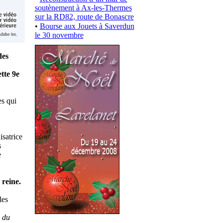
soutènement à Ax-les-Thermes
sur la RD82, route de Bonascre
•
Bourse aux Jouets à Saverdun
le 30 novembre
des
tte 9e
es qui
isatrice
s
e
 reine.
les
 du