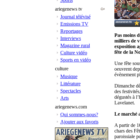
Sports
ariegenews tv
Journal télévisé
Emissions TV
Reportages
Pas moins de
Interviews
milliers de 
Magazine rural
exposition a
fête de la N
Culture vidéo
Sports en vidéo
Une fête sou
culture
oeuvrent depu
évènement ph
Musique
Littérature
Dimanche dès
Spectacles
des festivités
dégustés à l
Arts
Lavelanet.
ariegenews.com
Le marché art
Qui sommes-nous?
Ajouter aux favoris
A partir de 1
chars des Fête
paroissiale 