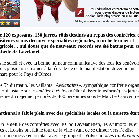
 120 exposants, 150 jarrets rôtis destinés au repas des confréries, 
visiteurs venus découvrir spécialités régionales, marché fermier et
gricole… nul doute que de nouveaux records ont été battus pour ce
oisette de Lavelanet.
s le soleil et avec la bonne humeur communicative des tous les bénévol
is plusieurs semaines à la réussite de cette manifestation devenue un
are pour le Pays d’Olmes.
 5h du matin, les vaillants «
Avelanaïres
», sympathique confrérie organ
, ont installé sur le «
métier à rôtir
» (métier à tisser transformé) les jarret
’heure du déjeuner par près de 400 personnes sous le Marché Couvert d
isanal a fait le plein avec des spécialités locales où la noisette était
0h le défilé des confréries avec le Coq Lavelanetien, les Animofolies et 
s et Loisirs ont fait le tour de la ville avant de se diriger vers l’église
pour une messe en occitan avec le groupe du Volvestre «
Les troubadours