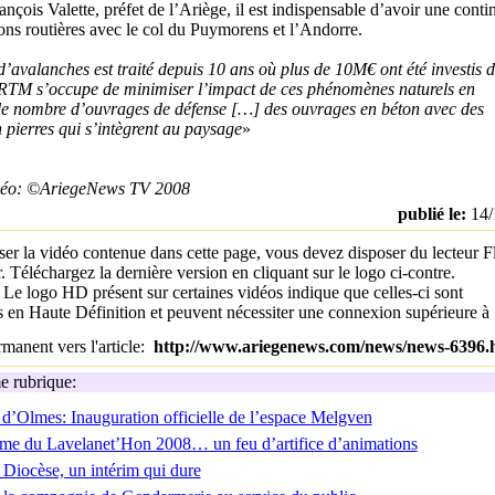
nçois Valette, préfet de l’Ariège, il est indispensable d’avoir une conti
sons routières avec le col du Puymorens et l’Andorre.
d’avalanches est traité depuis 10 ans où plus de 10M€ ont été investis 
RTM s’occupe de minimiser l’impact de ces phénomènes naturels en
e nombre d’ouvrages de défense […] des ouvrages en béton avec des
 pierres qui s’intègrent au paysage
»
idéo: ©AriegeNews TV 2008
publié le:
14/
ser la vidéo contenue dans cette page, vous devez disposer du lecteur F
. Téléchargez la dernière version en cliquant sur le logo ci-contre.
:
Le logo HD présent sur certaines vidéos indique que celles-ci sont
es en Haute Définition et peuvent nécessiter une connexion supérieure 
manent vers l'article:
http://www.ariegenews.com/news/news-6396.
 rubrique:
d’Olmes: Inauguration officielle de l’espace Melgven
e du Lavelanet’Hon 2008… un feu d’artifice d’animations
 Diocèse, un intérim qui dure