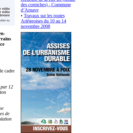
des corniches) - Commune
d’Arnave
•
Travaux sur les routes
Ariégeoises du 10 au 14
novembre 2008
en-
rrains
ice
le cadre
 par 12
éton
ne
ues de
ulation