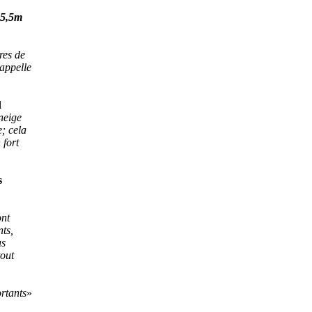
 5,5m
res de
rappelle
l
neige
e; cela
 fort
s
nt
ts,
us
out
rtants
»