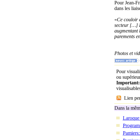
Pour Jean-Fra
dans les liai
«
Ce couloir 
secteur […] 
augmentant l
parements en
Photos et v
Pour visuali
ou supérieur
Important
visualisabl
Lien per
Dans la même
Laroque 
Programm
Pamiers: