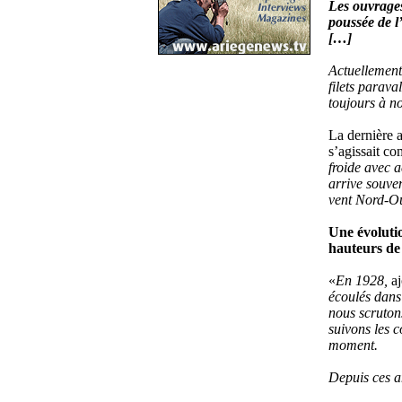
Les ouvrages 
poussée de l
[…]
Actuellement
filets parava
toujours à no
La dernière 
s’agissait co
froide avec a
arrive souven
vent Nord-O
Une évoluti
hauteurs de
«
En 1928,
aj
écoulés dans
nous scrutons
suivons les 
moment.
Depuis ces a