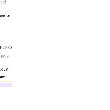
nuité
dans ce
10/2008
lash 9
à 512K.
html