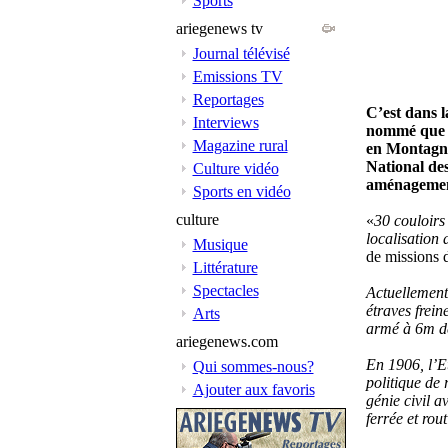
Sports
ariegenews tv
Journal télévisé
Emissions TV
Reportages
C’est dans l
Interviews
nommé que D
Magazine rural
en Montagne 
National des
Culture vidéo
aménagement
Sports en vidéo
culture
«
30 couloirs
localisation
Musique
de missions d
Littérature
Spectacles
Actuellement
étraves frein
Arts
armé à 6m d
ariegenews.com
En 1906, l’Et
Qui sommes-nous?
politique de 
Ajouter aux favoris
génie civil a
ferrée et rou