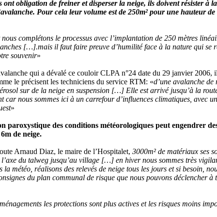
ont obligation de freiner et disperser la neige, ils doivent résister à la
’avalanche. Pour cela leur volume est de 250m² pour une hauteur de
 nous complétons le processus avec l’implantation de 250 mètres linéai
lanches […].mais il faut faire preuve d’humilité face à la nature qui se 
tre souvenir
»
avalanche qui a dévalé ce couloir CLPA n°24 date du 29 janvier 2006, i
mme le précisent les techniciens du service RTM: «
d’une avalanche de 
érosol sur de la neige en suspension […] Elle est arrivé jusqu’à la rout
t car nous sommes ici à un carrefour d’influences climatiques, avec un
uest
»
on paroxystique des conditions météorologiques peut engendrer de
 6m de neige.
oute Arnaud Diaz, le maire de l’Hospitalet,
3000m² de matériaux ses so
 l’axe du talweg jusqu’au village […] en hiver nous sommes très vigilan
 la météo, réalisons des relevés de neige tous les jours et si besoin, no
consignes du plan communal de risque que nous pouvons déclencher à t
ménagements les protections sont plus actives et les risques moins impo