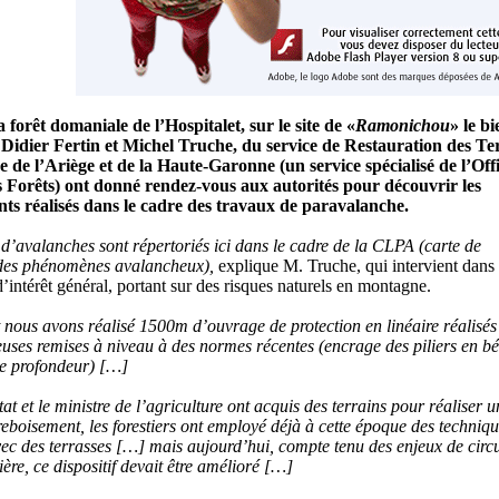
a forêt domaniale de l’Hospitalet, sur le site de «
Ramonichou
» le bi
idier Fertin et Michel Truche, du service de Restauration des Te
de l’Ariège et de la Haute-Garonne (un service spécialisé de l’Off
 Forêts) ont donné rendez-vous aux autorités pour découvrir les
s réalisés dans le cadre des travaux de paravalanche.
 d’avalanches sont répertoriés ici dans le cadre de la CLPA (carte de
 des phénomènes avalancheux),
explique M. Truche, qui intervient dans 
’intérêt général, portant sur des risques naturels en montagne.
 nous avons réalisé 1500m d’ouvrage de protection en linéaire réalisés
euses remises à niveau à des normes récentes (encrage des piliers en b
e profondeur) […]
at et le ministre de l’agriculture ont acquis des terrains pour réaliser u
reboisement, les forestiers ont employé déjà à cette époque des techniq
vec des terrasses […] mais aujourd’hui, compte tenu des enjeux de circ
tière, ce dispositif devait être amélioré […]