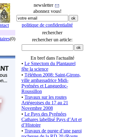
newsletter
abonnez vous!
politique de confidentialité
ntact
rechercher
aires
(0)
rechercher un article:
En bref dans l'actualité
•
Le Smectom du Plantaurel
fête la science
•
Téléthon 2008: Saint-Girons,
ville ambassadrice Midi-
Pyrénées et Languedoc-
Roussillon
•
Travaux sur les routes
Ariégeoises du 17 au 21
Novembre 2008
•
Le Pays des Pyrénées
Cathares labellisé Pays d’Art et
d’Histoire
•
Travaux de purge d’une paroi
rocheuse de la RD 20 (Route