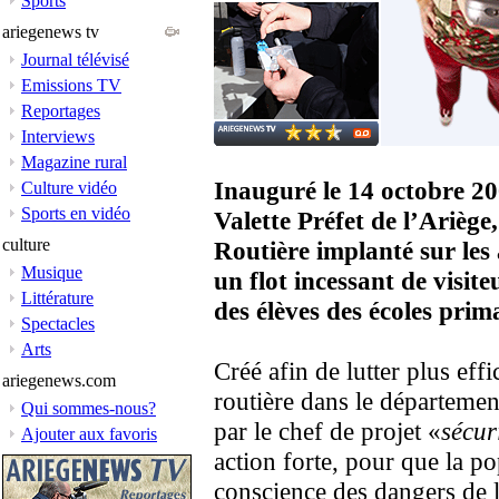
Sports
ariegenews tv
Journal télévisé
Emissions TV
Reportages
Interviews
Magazine rural
Inauguré le 14 octobre 2
Culture vidéo
Sports en vidéo
Valette Préfet de l’Ariège,
culture
Routière implanté sur les 
Musique
un flot incessant de visit
Littérature
des élèves des écoles prima
Spectacles
Arts
Créé afin de lutter plus eff
ariegenews.com
routière dans le département
Qui sommes-nous?
par le chef de projet «
sécur
Ajouter aux favoris
action forte, pour que la p
conscience des dangers de l