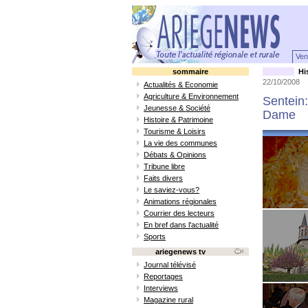
Ven
sommaire
His
22/10/2008
Actualités & Economie
Agriculture & Environnement
Sentein:
Jeunesse & Société
Dame
Histoire & Patrimoine
Tourisme & Loisirs
La vie des communes
Débats & Opinions
Tribune libre
Faits divers
Le saviez-vous?
Animations régionales
Courrier des lecteurs
En bref dans l'actualité
Sports
ariegenews tv
Journal télévisé
Reportages
Interviews
Magazine rural