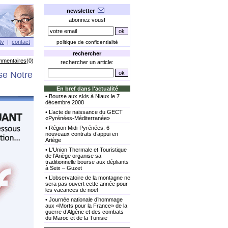
newsletter
abonnez vous!
tv
|
contact
politique de confidentialité
rechercher
mmentaires
(0)
rechercher un article:
ise Notre
En bref dans l'actualité
•
Bourse aux skis à Niaux le 7
décembre 2008
•
L’acte de naissance du GECT
«Pyrénées-Méditerranée»
•
Région Midi-Pyrénées: 6
nouveaux contrats d’appui en
Ariège
•
L'Union Thermale et Touristique
de l’Ariège organise sa
traditionnelle bourse aux dépliants
à Seix – Guzet
•
L’observatoire de la montagne ne
sera pas ouvert cette année pour
les vacances de noël
•
Journée nationale d’hommage
aux «Morts pour la France» de la
guerre d’Algérie et des combats
du Maroc et de la Tunisie