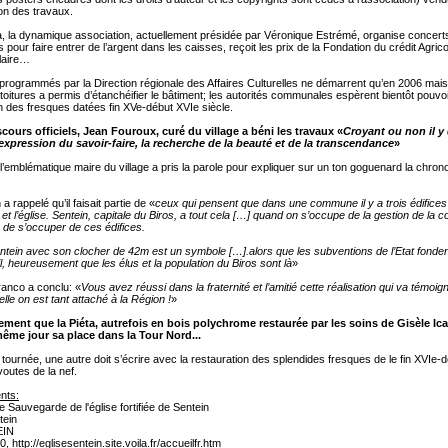
ion des travaux.
a, la dynamique association, actuellement présidée par Véronique Estrémé, organise concert
 pour faire entrer de l’argent dans les caisses, reçoit les prix de la Fondation du crédit Agrico
laire…
programmés par la Direction régionale des Affaires Culturelles ne démarrent qu’en 2006 mais 
 toitures a permis d’étanchéifier le bâtiment; les autorités communales espèrent bientôt pouvoi
on des fresques datées fin XVe-début XVIe siècle.
scours officiels, Jean Fouroux, curé du village a béni les travaux «
Croyant ou non il y
l’expression du savoir-faire, la recherche de la beauté et de la transcendance
»
l’emblématique maire du village a pris la parole pour expliquer sur un ton goguenard la chron
 rappelé qu’il faisait partie de «
ceux qui pensent que dans une commune il y a trois édifices 
e et l’église. Sentein, capitale du Biros, a tout cela […] quand on s’occupe de la gestion de la 
 de s’occuper de ces édifices.
entein avec son clocher de 42m est un symbole […].alors que les subventions de l’Etat fond
l, heureusement que les élus et la population du Biros sont là
»
ranco a conclu: «
Vous avez réussi dans la fraternité et l’amitié cette réalisation qui va témoig
uelle on est tant attaché à la Région !
»
ment que la Piéta, autrefois en bois polychrome restaurée par les soins de Gisèle Ica
même jour sa place dans la Tour Nord...
tournée, une autre doit s’écrire avec la restauration des splendides fresques de le fin XVIe-d
voutes de la nef.
nts:
e Sauvegarde de l'église fortifiée de Sentein
tein
EIN
90,
http://eglisesentein.site.voila.fr/accueilfr.htm