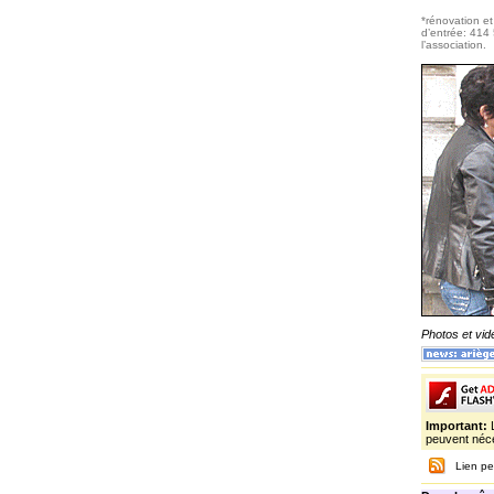
*rénovation et
d’entrée: 414
l’association.
Photos et vi
Important:
peuvent néce
Lien pe