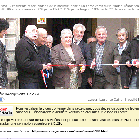
 travaux charpente et toit, plafond de la sacristie, pose d’un garde corps sur la tribune, réparatio
 518, 96 euros financés à 50% par le DRAC, 15% par la Région, 10% par le CG, le reste par la 
déo: ©AriegeNews TV 2008
auteur:
Laurence Cabrol |
publié l
Pour visualiser la vidéo contenue dans cette page, vous devez disposer du lecteu
supérieur. Téléchargez la dernière version en cliquant sur le logo ci-contre.
Le logo HD présent sur certaines vidéos indique que celles-ci sont visualisables en Haute Défi
ssiter une connexion supérieure à 512K.
rmanent vers l'article:
http://www.ariegenews.com/news/news-6480.html