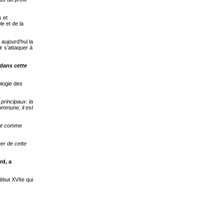
s et
le et de la
aujourd’hui la
r s’attaquer à
 dans cette
ologie des
principaux: la
commune, il est
ent comme
ner de cette
rd, a
ébut XVIIe qui