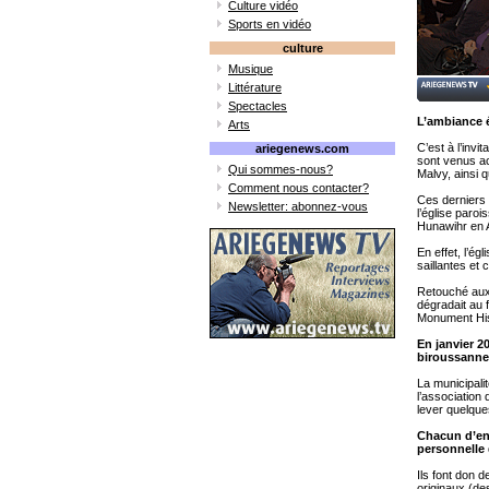
Culture vidéo
Sports en vidéo
culture
Musique
Littérature
Spectacles
L’ambiance ét
Arts
C’est à l’inv
ariegenews.com
sont venus ac
Qui sommes-nous?
Malvy, ainsi 
Comment nous contacter?
Ces derniers 
Newsletter: abonnez-vous
l’église paroi
Hunawihr en A
En effet, l’ég
saillantes et
Retouché aux 
dégradait au f
Monument His
En janvier 20
biroussanne,
La municipali
l’association 
lever quelque
Chacun d’ent
personnelle d
Ils font don d
originaux (de