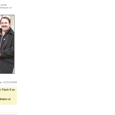
n porte
commune et
e:
22/10/2008
r Flash 9 ou
nition et