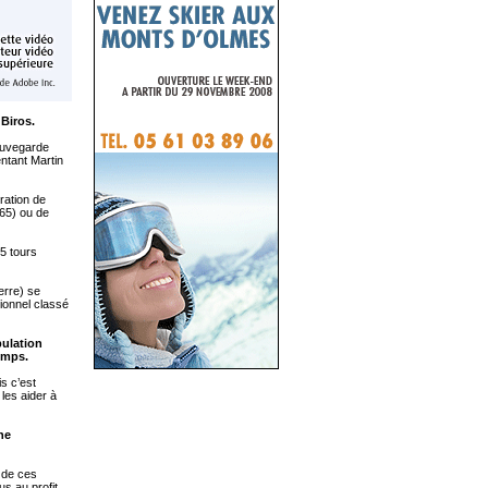
 Biros.
sauvegarde
entant Martin
ration de
(65) ou de
 5 tours
erre) se
tionnel classé
pulation
emps.
s c’est
 les aider à
he
r de ces
us au profit