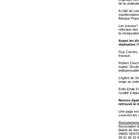
de la réalisat
A côté de cel
manifestations
Banque Popu
Les travaux* 
réfection des
la restaurati
Avant les di
réalisation 
Guy Carrieu, 
travaux.
Robert Zonch a
mairie, l’écol
indispensable
L’église de S
neige au solei
Enfin Emile F
ruralité à laq
Notons égale
retrouvé le 
Une page est 
couvrent les 
Renseigneme
Association d
Mairie de Sen
09800 SENT
05 61 96 10 