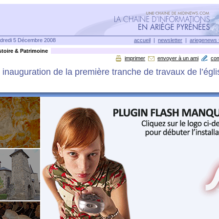
dredi 5 Décembre 2008
accueil
|
newsletter
|
ariegenews 
toire & Patrimoine
imprimer
envoyer à un ami
co
 inauguration de la première tranche de travaux de l’égl