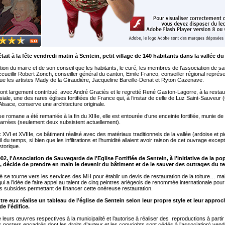
ait à la fête vendredi matin à Sentein, petit village de 140 habitants dans la vallée du
itation du maire et de son conseil que les habitants, le curé, les membres de l’association de 
cueillir Robert Zonch, conseiller général du canton, Emile Franco, conseiller régional représ
que les artistes Mady de la Giraudière, Jacqueline Bareille-Denat et Ryton Cazenave.
ont largement contribué, avec André Graciès et le regretté René Gaston-Lagorre, à la restau
ssiale, une des rares églises fortifiées de France qui, à l’instar de celle de Luz Saint-Sauveur 
lsace, conserve une architecture originale.
lise romane a été remaniée à la fin du XIIIe, elle est entourée d’une enceinte fortifiée, munie de
 carrées (seulement deux subsistent actuellement).
XVI et XVIIIe, ce bâtiment réalisé avec des matériaux traditionnels de la vallée (ardoise et pi
il du temps, si bien que les infiltrations et l’humidité allaient avoir raison de cet ouvrage excep
torique.
02, l'Association de Sauvegarde de l'Eglise Fortifiée de Sentein, à l'initiative de la po
 décide de prendre en main le devenir du bâtiment et de le sauver des outrages du t
té se tourne vers les services des MH pour établir un devis de restauration de la toiture… mai
qui a l’idée de faire appel au talent de cinq peintres ariégeois de renommée internationale pour
s subsides permettant de financer cette onéreuse restauration.
re eux réalise un tableau de l’église de Sentein selon leur propre style et leur approc
e l’édifice.
e leurs œuvres respectives à la municipalité et l’autorise à réaliser des reproductions à parti
s posters encadrés dont les droits d’auteur et les copyrights sont cédés à l’association) vend