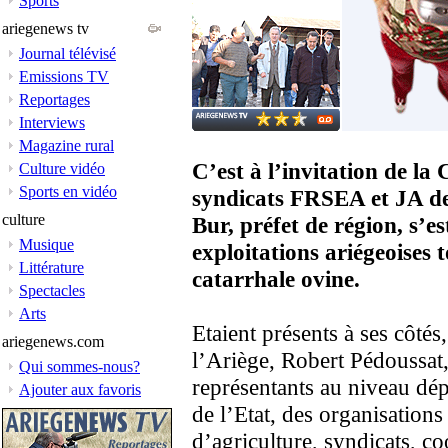
Sports
ariegenews tv
Journal télévisé
Emissions TV
Reportages
Interviews
Magazine rural
C’est à l’invitation de l
Culture vidéo
Sports en vidéo
syndicats FRSEA et JA d
culture
Bur, préfet de région, s’e
Musique
exploitations ariégeoises t
Littérature
catarrhale ovine.
Spectacles
Arts
Etaient présents à ses côtés
ariegenews.com
l’Ariège, Robert Pédoussat,
Qui sommes-nous?
représentants au niveau dép
Ajouter aux favoris
de l’Etat, des organisation
d’agriculture, syndicats, 