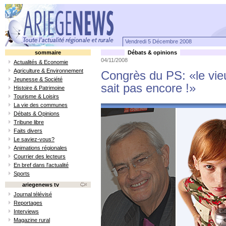
Vendredi 5 Décembre 2008
sommaire
Débats & opinions
04/11/2008
Actualités & Economie
Agriculture & Environnement
Congrès du PS: «le vieu
Jeunesse & Société
sait pas encore !»
Histoire & Patrimoine
Tourisme & Loisirs
La vie des communes
Débats & Opinions
Tribune libre
Faits divers
Le saviez-vous?
Animations régionales
Courrier des lecteurs
En bref dans l'actualité
Sports
ariegenews tv
Journal télévisé
Reportages
Interviews
Magazine rural