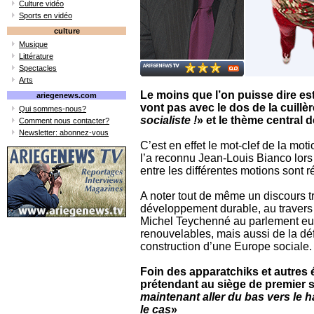
Culture vidéo
Sports en vidéo
culture
Musique
Littérature
Spectacles
Arts
Le moins que l’on puisse dire es
ariegenews.com
vont pas avec le dos de la cuillè
Qui sommes-nous?
socialiste !
» et le thème central 
Comment nous contacter?
Newsletter: abonnez-vous
C’est en effet le mot-clef de la moti
l’a reconnu Jean-Louis Bianco lors
entre les différentes motions sont 
A noter tout de même un discours tr
développement durable, au travers
Michel Teychenné au parlement eu
renouvelables, mais aussi de la déf
construction d’une Europe sociale.
Foin des apparatchiks et autres 
prétendant au siège de premier s
maintenant aller du bas vers le h
le cas
»