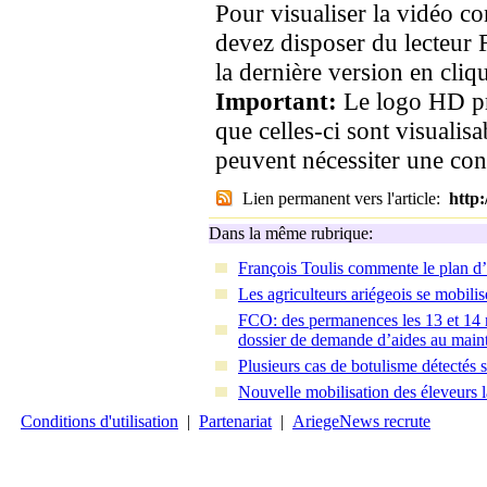
Pour visualiser la vidéo c
devez disposer du lecteur 
la dernière version en cliqu
Important:
Le logo HD pr
que celles-ci sont visualis
peuvent nécessiter une co
Lien permanent vers l'article:
http
Dans la même rubrique:
François Toulis commente le plan d’
Les agriculteurs ariégeois se mobili
FCO: des permanences les 13 et 14 n
dossier de demande d’aides au main
Plusieurs cas de botulisme détectés s
Nouvelle mobilisation des éleveurs la
Conditions d'utilisation
|
Partenariat
|
AriegeNews recrute