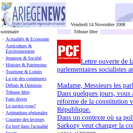
Vendredi 14 Novembre 2008
sommaire
Tribune libre
Actualités & Economie
Agriculture &
Environnement
Jeunesse & Société
Lettre ouverte de 
Histoire & Patrimoine
parlementaires socialistes a
Tourisme & Loisirs
La vie des communes
Madame, Messieurs les parl
Débats & Opinions
Dans quelques jours, vous 
Tribune libre
Faits divers
réforme de la constitution v
Le saviez-vous?
République.
Animations régionales
Dans un contexte où sa poli
Courrier des lecteurs
Sarkozy veut changer la con
En bref dans l'actualité