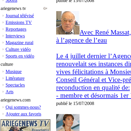
Sports
publié le 15/07/2008
ariegenews tv
Journal télévisé
Emissions TV
Reportages
Avec René Massat, 
Interviews
à l’agence de l’eau
Magazine rural
Culture vidéo
Le 4 juillet dernier l’Age
Sports en vidéo
renouvelait ses instances d
culture
vives félicitations à Monsi
Musique
Littérature
Conseil Général et Vice-p
Spectacles
reconduction en qualité de:
Arts
- membre et désormais 1er 
ariegenews.com
publié le 15/07/2008
Qui sommes-nous?
Ajouter aux favoris