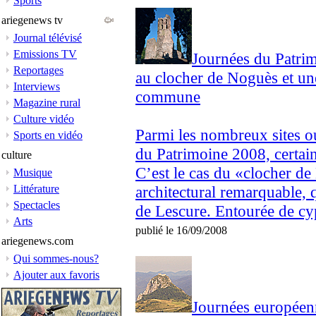
Sports
ariegenews tv
Journal télévisé
Emissions TV
Journées du Patrim
Reportages
au clocher de Noguès et une
Interviews
commune
Magazine rural
Culture vidéo
Parmi les nombreux sites o
Sports en vidéo
du Patrimoine 2008, certain
culture
C’est le cas du «clocher de 
Musique
Littérature
architectural remarquable, q
Spectacles
de Lescure. Entourée de cyp
Arts
publié le 16/09/2008
ariegenews.com
Qui sommes-nous?
Ajouter aux favoris
Journées européen