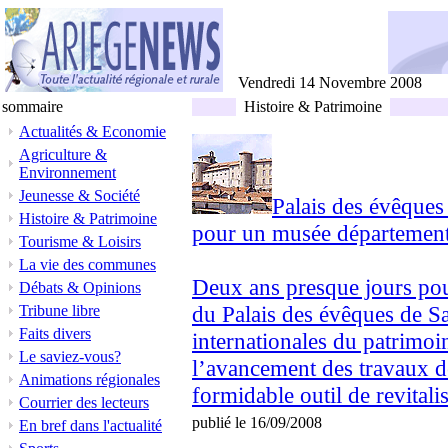
Vendredi 14 Novembre 2008
sommaire
Histoire & Patrimoine
Actualités & Economie
Agriculture &
Environnement
Jeunesse & Société
Palais des évêques 
Histoire & Patrimoine
pour un musée département
Tourisme & Loisirs
La vie des communes
Deux ans presque jours pour
Débats & Opinions
du Palais des évêques de Sai
Tribune libre
Faits divers
internationales du patrimoin
Le saviez-vous?
l’avancement des travaux d
Animations régionales
formidable outil de revitali
Courrier des lecteurs
publié le 16/09/2008
En bref dans l'actualité