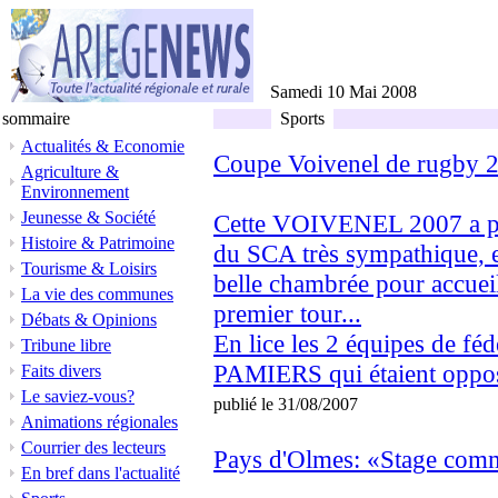
Samedi 10 Mai 2008
sommaire
Sports
Actualités & Economie
Coupe Voivenel de rugby 2
Agriculture &
Environnement
Jeunesse & Société
Cette VOIVENEL 2007 a pri
Histoire & Patrimoine
du SCA très sympathique, e
Tourisme & Loisirs
belle chambrée pour accueil
La vie des communes
premier tour...
Débats & Opinions
En lice les 2 équipes de f
Tribune libre
PAMIERS qui étaient oppos
Faits divers
Le saviez-vous?
publié le 31/08/2007
Animations régionales
Courrier des lecteurs
Pays d'Olmes: «Stage comm
En bref dans l'actualité