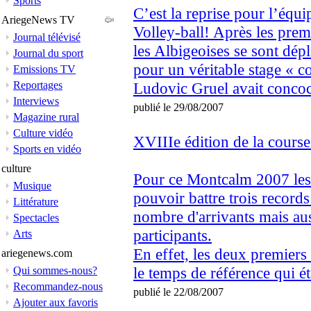
Sports
C’est la reprise pour l’équ
AriegeNews TV
Volley-ball! Après les prem
Journal télévisé
les Albigeoises se sont dép
Journal du sport
pour un véritable stage « 
Emissions TV
Reportages
Ludovic Gruel avait concoc
Interviews
publié le 29/08/2007
Magazine rural
Culture vidéo
XVIIIe édition de la cour
Sports en vidéo
culture
Pour ce Montcalm 2007 les o
Musique
pouvoir battre trois records:
Littérature
nombre d'arrivants mais auss
Spectacles
participants.
Arts
En effet, les deux premiers 
ariegenews.com
le temps de référence qui éta
Qui sommes-nous?
Recommandez-nous
publié le 22/08/2007
Ajouter aux favoris