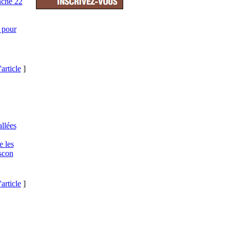
nche 22
t pour
'article
]
allées
e les
ascon
'article
]