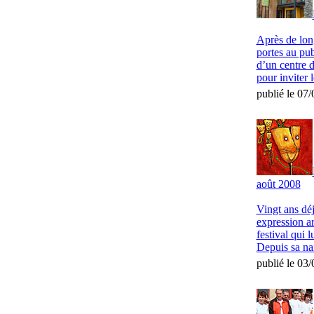
Après de lon
portes au pub
d’un centre d
pour inviter l
publié le 07
août 2008
Vingt ans déj
expression ar
festival qui 
Depuis sa nai
publié le 03