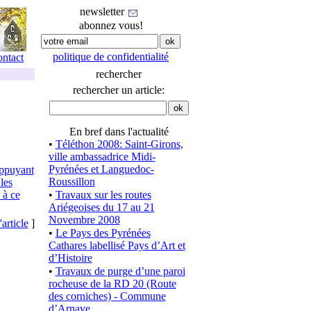
newsletter
abonnez vous!
politique de confidentialité
ontact
rechercher
rechercher un article:
En bref dans l'actualité
•
Téléthon 2008: Saint-Girons,
ville ambassadrice Midi-
Pyrénées et Languedoc-
appuyant
Roussillon
les
 à ce
•
Travaux sur les routes
Ariégeoises du 17 au 21
Novembre 2008
'article
]
•
Le Pays des Pyrénées
Cathares labellisé Pays d’Art et
d’Histoire
•
Travaux de purge d’une paroi
rocheuse de la RD 20 (Route
des corniches) - Commune
d’Arnave