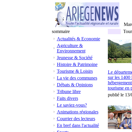
Mar
sommaire
Touri
Actualités & Economie
Agriculture &
Environnement
Jeunesse & Société
Histoire & Patrimoine
Tourisme & Loisirs
Le départemen
sur les 1400 
La vie des communes
hébergements 
Débats & Opinions
tourisme en p
Tribune libre
publié le 13
Faits divers
Le saviez-vous?
Animations régionales
Courrier des lecteurs
En bref dans l'actualité