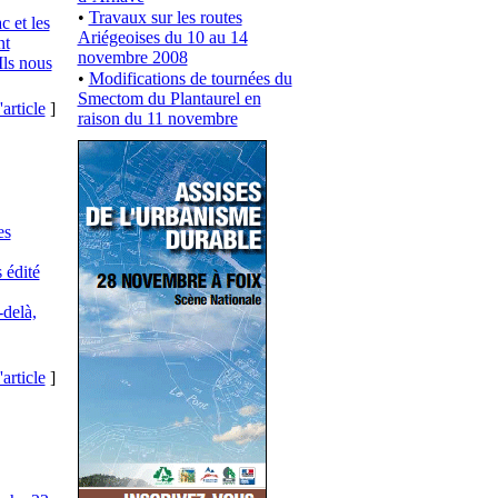
•
Travaux sur les routes
c et les
Ariégeoises du 10 au 14
nt
novembre 2008
Ils nous
•
Modifications de tournées du
Smectom du Plantaurel en
'article
]
raison du 11 novembre
es
 édité
-delà,
'article
]