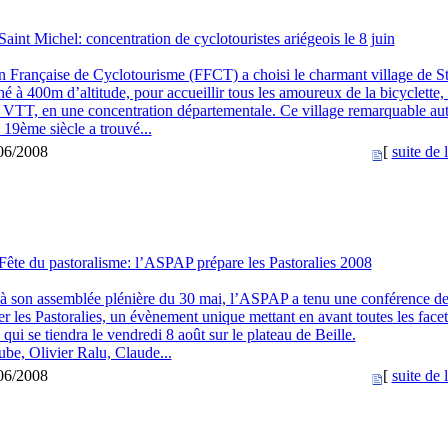
Saint Michel: concentration de cyclotouristes ariégeois le 8 juin
n Française de Cyclotourisme (FFCT) a choisi le charmant village de S
é à 400m d’altitude, pour accueillir tous les amoureux de la bicyclette, 
 VTT, en une concentration départementale. Ce village remarquable au
 19ème siècle a trouvé...
/06/2008
[
suite de l
Fête du pastoralisme: l’ASPAP prépare les Pastoralies 2008
e à son assemblée plénière du 30 mai, l’ASPAP a tenu une conférence de
r les Pastoralies, un évènement unique mettant en avant toutes les facet
 qui se tiendra le vendredi 8 août sur le plateau de Beille.
ube, Olivier Ralu, Claude...
/06/2008
[
suite de l