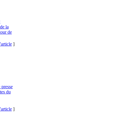
t
de la
tour de
'article
]
 presse
tes du
'article
]