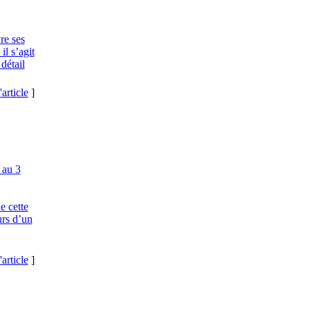
re ses
il s’agit
détail
'article
]
 au 3
e cette
urs d’un
'article
]