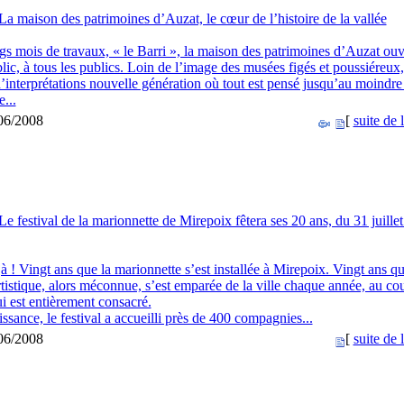
La maison des patrimoines d’Auzat, le cœur de l’histoire de la vallée
gs mois de travaux, « le Barri », la maison des patrimoines d’Auzat ouv
lic, à tous les publics. Loin de l’image des musées figés et poussiéreux, 
’interprétations nouvelle génération où tout est pensé jusqu’au moindre 
e...
/06/2008
[
suite de l
Le festival de la marionnette de Mirepoix fêtera ses 20 ans, du 31 juillet
à ! Vingt ans que la marionnette s’est installée à Mirepoix. Vingt ans qu
tistique, alors méconnue, s’est emparée de la ville chaque année, au co
lui est entièrement consacré.
ssance, le festival a accueilli près de 400 compagnies...
/06/2008
[
suite de l