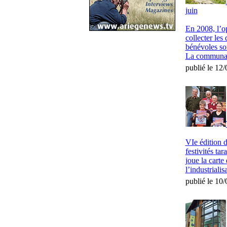
juin
En 2008, l’op
collecter les
bénévoles son
La communau
publié le 12
VIe édition d
festivités ta
joue la carte
l’industrialis
publié le 10