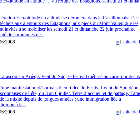
Eco-attitude en altitude … au refuge des Estagnous, samedi 21 et dima
ération Eco-attitude en altitude se déroulera dans le Castillonnais: c’es
 déchets aux alentours des Estagnous, aux pieds du Mont Valier, que les
t invités à se mobiliser les samedi 21 et dimanche 22 juin prochains.
té de communes de...
/06/2008
[
suite de l
Tarascon sur Ariège: Vent du Sud, le festival métissé au carrefour des v
’une manifestation désormais bien rôdée, le Festival Vent du Sud début
rasconnaises de l’été, du 3 au 6 juillet. Terre d’accueil et de partage, Tar
 de la mixité depuis de longues années : une immigration liée à
ation ou à la...
/06/2008
[
suite de l