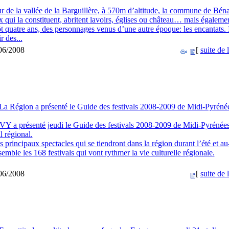
r de la vallée de la Barguillère, à 570m d’altitude, la commune de Béna
 qui la constituent, abritent lavoirs, églises ou château… mais égaleme
t quatre ans, des personnages venus d’une autre époque: les encantats. 
r des...
/06/2008
[
suite de l
La Région a présenté le Guide des festivals 2008-2009 de Midi-Pyréné
 a présenté jeudi le Guide des festivals 2008-2009 de Midi-Pyrénées
l régional.
principaux spectacles qui se tiendront dans la région durant l’été et au
emble les 168 festivals qui vont rythmer la vie culturelle régionale.
/06/2008
[
suite de l