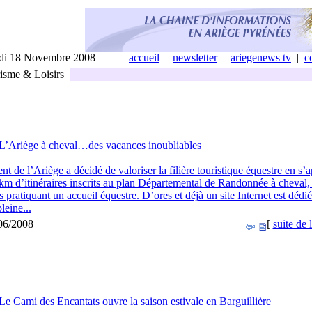
di 18 Novembre 2008
accueil
|
newsletter
|
ariegenews tv
|
c
sme & Loisirs
L’Ariège à cheval…des vacances inoubliables
t de l’Ariège a décidé de valoriser la filière touristique équestre en s’
km d’itinéraires inscrits au plan Départemental de Randonnée à cheval, 
pratiquant un accueil équestre. D’ores et déjà un site Internet est dédié
leine...
/06/2008
[
suite de l
Le Cami des Encantats ouvre la saison estivale en Barguillière