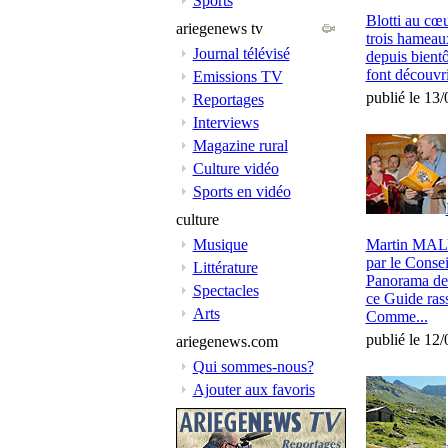
Sports
Blotti au cœu
ariegenews tv
trois hameaux
Journal télévisé
depuis bientô
font découvri
Emissions TV
publié le 13
Reportages
Interviews
Magazine rural
Culture vidéo
Sports en vidéo
culture
Musique
Martin MALVY
par le Consei
Littérature
Panorama des 
Spectacles
ce Guide rass
Arts
Comme...
publié le 12
ariegenews.com
Qui sommes-nous?
Ajouter aux favoris