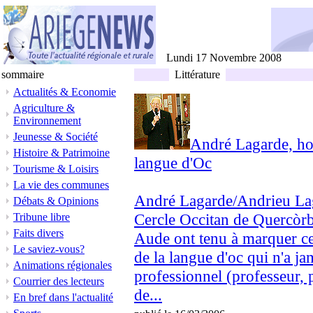
Lundi 17 Novembre 2008
sommaire
Littérature
Actualités & Economie
Agriculture &
Environnement
Jeunesse & Société
André Lagarde, hom
Histoire & Patrimoine
langue d'Oc
Tourisme & Loisirs
La vie des communes
André Lagarde/Andrieu Laga
Débats & Opinions
Cercle Occitan de Quercòrb 
Tribune libre
Faits divers
Aude ont tenu à marquer ce
Le saviez-vous?
de la langue d'oc qui n'a ja
Animations régionales
professionnel (professeur, 
Courrier des lecteurs
de...
En bref dans l'actualité