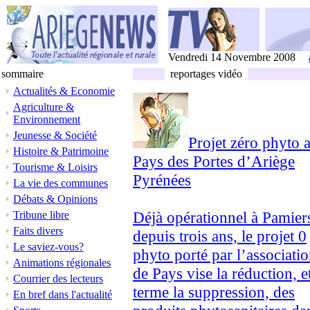
Vendredi 14 Novembre 2008
sommaire
reportages vidéo
Actualités & Economie
Agriculture &
Environnement
Jeunesse & Société
Projet zéro phyto 
Histoire & Patrimoine
Pays des Portes d’Ariège
Tourisme & Loisirs
Pyrénées
La vie des communes
Débats & Opinions
Déjà opérationnel à Pamier
Tribune libre
Faits divers
depuis trois ans, le projet 0
Le saviez-vous?
phyto porté par l’associati
Animations régionales
de Pays vise la réduction, e
Courrier des lecteurs
terme la suppression, des
En bref dans l'actualité