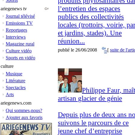
produits phytosanitaires da
Sports
l’entretien des espaces
ariegenews tv
publics des collectivités
Journal télévisé
Emissions TV
locales (trottoirs, voirie, pa
Reportages
et jardins, stades). Une
Interviews
réunion...
Magazine rural
publié le 26/06/2008
[
suite de l'arti
Culture vidéo
Sports en vidéo
culture
Musique
Littérature
Spectacles
Philippe Faur, maî
Arts
artisan glacier de génie
ariegenews.com
Qui sommes-nous?
Depuis plus de deux ans n
Ajouter aux favoris
suivons le parcours de ce
jeune chef d’entreprise