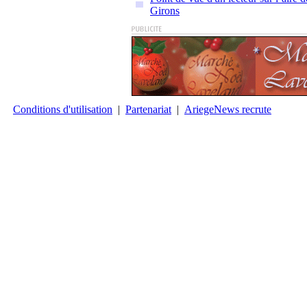
Girons
Conditions d'utilisation
|
Partenariat
|
AriegeNews recrute