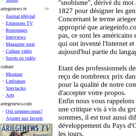
Sports
"snobisme", dérivé du mot a
ariegenews tv
1827 pour désigner les gen
Journal télévisé
Concernant le terme ariege
Emissions TV
approprié que ariegeinfo.c
Reportages
pas, ce sont les américains
Interviews
qui ont inventé l'Internet et
Magazine rural
aujourd'hui partie du langag
Culture vidéo
Sports en vidéo
culture
Etant des professionnels de
Musique
reçu de nombreux prix dan
Littérature
pour la qualité de notre com
Spectacles
d'accepter votre propos.
Arts
Enfin nous vous rappelons qu
ariegenews.com
une critique vis à vis du g
Qui sommes-nous?
sommes, il est tout aussi di
Ajouter aux favoris
développement du Pays d'O
les jours.