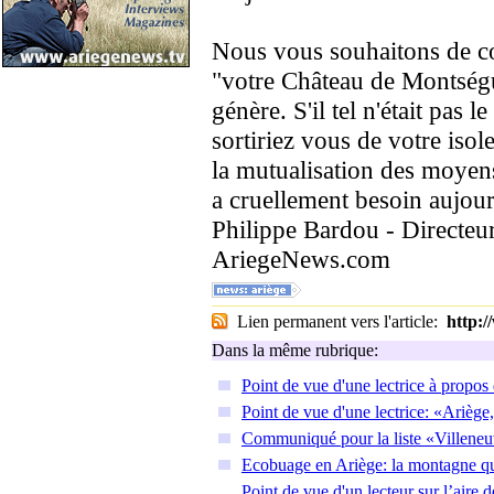
Nous vous souhaitons de c
"votre Château de Montségur
génère. S'il tel n'était pas le
sortiriez vous de votre isol
la mutualisation des moyen
a cruellement besoin aujour
Philippe Bardou - Directeur
AriegeNews.com
Lien permanent vers l'article:
http:
Dans la même rubrique:
Point de vue d'une lectrice à propos
Point de vue d'une lectrice: «Ariè
Communiqué pour la liste «Villeneu
Ecobuage en Ariège: la montagne qu
Point de vue d'un lecteur sur l’aire