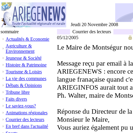
Jeudi 20 Novembre 2008
sommaire
Courrier des lecteurs
05/12/2005
Actualités & Economie
Agriculture &
Le Maire de Montségur nou
Environnement
Jeunesse & Société
Message reçu par email à l
Histoire & Patrimoine
ARIEGENEWS : encore ce sn
Tourisme & Loisirs
langue franaçaise quand c
La vie des communes
Débats & Opinions
ARIEGINFOS aurait tout auta
Tribune libre
Ph. Walter, maire de Monts
Faits divers
Le saviez-vous?
Réponse du Directeur de la 
Animations régionales
Monsieur le Maire,
Courrier des lecteurs
Vous auriez également pu uti
En bref dans l'actualité