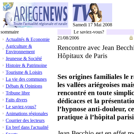
Samedi 17 Mai 2008
sommaire
Le saviez-vous?
21/08/2006
Actualités & Economie
Agriculture &
Rencontre avec Jean Becch
Environnement
Hôpitaux de Paris
Jeunesse & Société
Histoire & Patrimoine
Tourisme & Loisirs
Ses origines familiales l
La vie des communes
les vallées ariégeoises ma
Débats & Opinions
rencontré en toute simplic
Tribune libre
dédicaces et la présentati
Faits divers
Le saviez-vous?
l’hypnose anti-douleur, ce
Animations régionales
pratique à l’hôpital parisi
Courrier des lecteurs
En bref dans l'actualité
Jean Becchio est en effet m