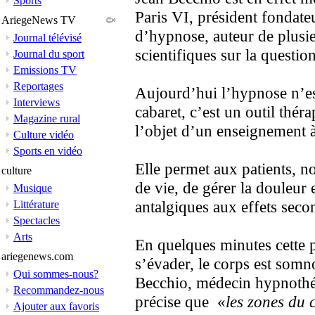
Sports
Paris VI, président fondateu
AriegeNews TV
d’hypnose, auteur de plusie
Journal télévisé
scientifiques sur la question
Journal du sport
Emissions TV
Reportages
Aujourd’hui l’hypnose n’es
Interviews
cabaret, c’est un outil théra
Magazine rural
l’objet d’un enseignement à 
Culture vidéo
Sports en vidéo
Elle permet aux patients, 
culture
de vie, de gérer la douleur e
Musique
antalgiques aux effets seco
Littérature
Spectacles
Arts
En quelques minutes cette p
ariegenews.com
s’évader, le corps est somn
Qui sommes-nous?
Becchio, médecin hypnothé
Recommandez-nous
précise que «
les zones du 
Ajouter aux favoris