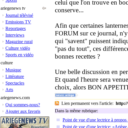
Sports
celui que l'on trouve en boc
ariegenews tv
conserve...
Journal télévisé
Emissions TV
Afin que certaines lanternes 
Reportages
FORUM sur ce journal, n'y a 
Interviews
qui "savent" puissent indiq
Magazine rural
"pas du tout", ces différen
Culture vidéo
Sports en vidéo
bonnes recettes ?
culture
Musique
Une belle discussion en per
Littérature
Et quand l'heure sera venue
Spectacles
choix, alors BON APPETIT
Arts
ariegenews.com
Lien permanent vers l'article:
http:
Qui sommes-nous?
Dans la même rubrique:
Ajouter aux favoris
Point de vue d'une lectrice à propos
Point de vue d'une lectrice: «Ariè