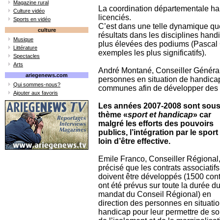
Magazine rural
La coordination départementale han
Culture vidéo
licenciés.
Sports en vidéo
C’est dans une telle dynamique que
culture
résultats dans les disciplines handi
Musique
plus élevées des podiums (Pascal 
Littérature
exemples les plus significatifs).
Spectacles
Arts
André Montané, Conseiller Général,
ariegenews.com
personnes en situation de handicap,
Qui sommes-nous?
communes afin de développer des se
Ajouter aux favoris
Les années 2007-2008 sont sous
thème «
sport et handicap
» car
malgré les efforts des pouvoirs
publics, l’intégration par le sport
loin d’être effective.
Emile Franco, Conseiller Régional,
précisé que les contrats associatifs
doivent être développés (1500 cont
ont été prévus sur toute la durée d
mandat du Conseil Régional) en
direction des personnes en situati
handicap pour leur permettre de sor