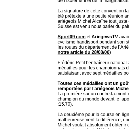
de l’isolement et de la marginalisat
La signature de cette convention la
été prétexte à une petite réunion 
ariégeois Michel Alcaïne tout jus
Suisse est venu nous parler du pal
Sport09.com
et
AriegewsTV
avaie
cyclisme handisport pendant son st
les routes du département de l’Ariè
notre article du 28/08/06
)
Frédéric Petit l’entraîneur nationa
médailles pour les championnats d
satisfaisant avec sept médailles po
Toutes ces médailles ont un goût 
remportées par l’ariégeois Miche
La première sur un contre-la-montre, 
champion du monde devant le japona
:15.70).
La deuxième pour la course en ligne
malheureusement la différence, un
Michel voulait absolument obtenir c