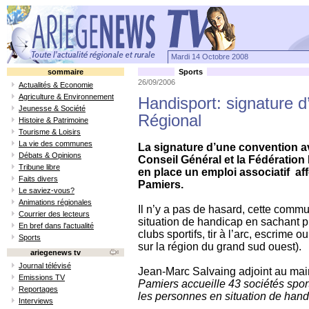
Mardi 14 Octobre 2008
sommaire
Sports
26/09/2006
Actualités & Economie
Agriculture & Environnement
Handisport: signature d
Jeunesse & Société
Régional
Histoire & Patrimoine
Tourisme & Loisirs
La vie des communes
La signature d’une convention av
Débats & Opinions
Conseil Général et la Fédération
Tribune libre
en place un emploi associatif af
Faits divers
Pamiers.
Le saviez-vous?
Animations régionales
Il n’y a pas de hasard, cette comm
Courrier des lecteurs
situation de handicap en sachant 
En bref dans l'actualité
clubs sportifs, tir à l’arc, escrime o
Sports
sur la région du grand sud ouest).
ariegenews tv
Journal télévisé
Jean-Marc Salvaing adjoint au mai
Emissions TV
Pamiers accueille 43 sociétés sport
Reportages
les personnes en situation de han
Interviews