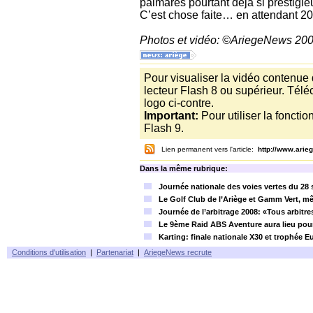
palmarès pourtant déjà si prestigie
C’est chose faite… en attendant 2
Photos et vidéo: ©AriegeNews 20
Pour visualiser la vidéo contenue
lecteur Flash 8 ou supérieur. Télé
logo ci-contre.
Important:
Pour utiliser la foncti
Flash 9.
Lien permanent vers l'article:
http://www.ari
Dans la même rubrique:
Journée nationale des voies vertes du 28
Le Golf Club de l’Ariège et Gamm Vert, 
Journée de l’arbitrage 2008: «Tous arbitre
Le 9ème Raid ABS Aventure aura lieu pour
Karting: finale nationale X30 et trophée 
Conditions d'utilisation
|
Partenariat
|
AriegeNews recrute