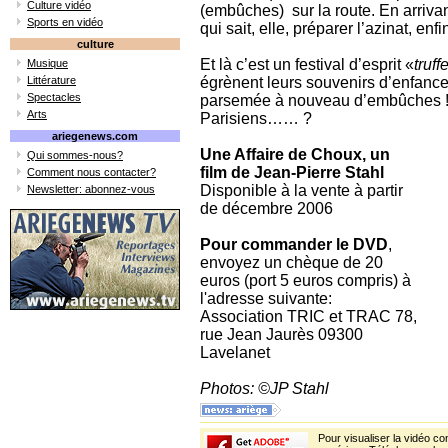
Culture vidéo
(embûches) sur la route. En arrivan
Sports en vidéo
qui sait, elle, préparer l’azinat, en
culture
Et là c’est un festival d’esprit «
truffe
Musique
Littérature
égrènent leurs souvenirs d’enfance. 
Spectacles
parsemée à nouveau d’embûches ! D
Arts
Parisiens…… ?
ariegenews.com
Une Affaire de Choux, un
Qui sommes-nous?
film de Jean-Pierre Stahl
Comment nous contacter?
Disponible à la vente à partir
Newsletter: abonnez-vous
de décembre 2006
Pour commander le DVD
,
envoyez un chèque de 20
euros (port 5 euros compris) à
l'adresse suivante:
Association TRIC et TRAC 78,
rue Jean Jaurès 09300
Lavelanet
Photos: ©JP Stahl
Pour visualiser la vidéo c