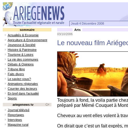
Jeudi 4 Décembre 2008
sommaire
Arts
03/10/2006
Actualités & Economie
Agriculture & Environnement
Le nouveau film Ariégeo
Jeunesse & Société
Histoire & Patrimoine
Tourisme & Loisirs
La vie des communes
Débats & Opinions
Tribune libre
Faits divers
Le saviez-vous?
Animations régionales
Courrier des lecteurs
En bref dans l'actualité
Sports
Toujours à fond, la voila partie che
ariegenews tv
préparé par Mémé Couquet à Mont
Journal télévisé
Reportages
Cheveux au vent elles volent à tra
Interviews
Magazine rural
On dirait que c’est un fait exprès, m