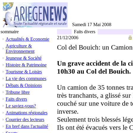
Samedi 17 Mai 2008
sommaire
Faits divers
21/12/2006
Actualités & Economie
Agriculture &
Col del Bouich: un Camion 
Environnement
Jeunesse & Société
Un grave accident de la ci
Histoire & Patrimoine
10h30 au Col del Bouich.
Tourisme & Loisirs
La vie des communes
Débats & Opinions
Un camion de 35 tonnes tra
Tribune libre
très tranchants, a glissé sur
Faits divers
couché sur une voiture de t
Le saviez-vous?
inverse.
Animations régionales
Seulement trois blessés lége
Courrier des lecteurs
Ils ont été évacués vers le
En bref dans l'actualité