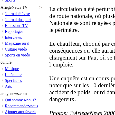
Sports
AriegeNews TV
La circulation a été perturb
Journal télévisé
de route nationale, où plus
Journal du sport
Nationale se sont relayées p
Emissions TV
le périmètre.
Reportages
Interviews
Le chauffeur, choqué par cet
Magazine rural
Culture vidéo
conséquences qu’elle aurait
Sports en vidéo
chargement sur Pau, où se t
culture
l’emploie.
Musique
Littérature
Une enquête est en cours pou
Spectacles
noter que sur les 10 dernièr
Arts
accident de poids lourd da
ariegenews.com
dangereux.
Qui sommes-nous?
Recommandez-nous
Ajouter aux favoris
Photos: ©AriegeNews 200