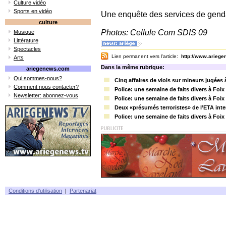
Culture vidéo
Sports en vidéo
Une enquête des services de genda
culture
Photos: Cellule Com SDIS 09
Musique
Littérature
Spectacles
Lien permanent vers l'article:
http://www.arieg
Arts
Dans la même rubrique:
ariegenews.com
Qui sommes-nous?
Cinq affaires de viols sur mineurs jugées 
Comment nous contacter?
Police: une semaine de faits divers à Foix
Newsletter: abonnez-vous
Police: une semaine de faits divers à Foix
Deux «présumés terroristes» de l’ETA inte
Police: une semaine de faits divers à Foix
Conditions d'utilisation
|
Partenariat