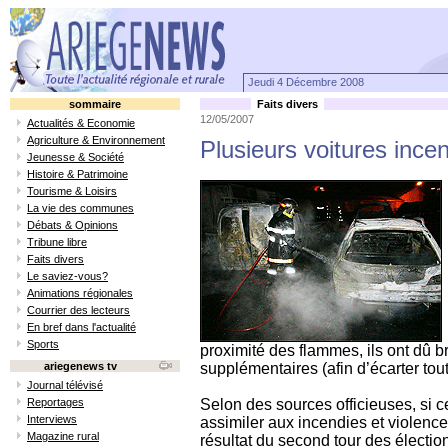
Jeudi 4 Décembre 2008
sommaire
Faits divers
12/05/2007
Actualités & Economie
Agriculture & Environnement
Plusieurs voitures ince
Jeunesse & Société
Histoire & Patrimoine
Tourisme & Loisirs
La vie des communes
Débats & Opinions
Tribune libre
Faits divers
Le saviez-vous?
Animations régionales
Courrier des lecteurs
En bref dans l'actualité
Sports
proximité des flammes, ils ont dû br
ariegenews tv
supplémentaires (afin d’écarter tou
Journal télévisé
Reportages
Selon des sources officieuses, si ce
Interviews
assimiler aux incendies et violence
Magazine rural
résultat du second tour des élection