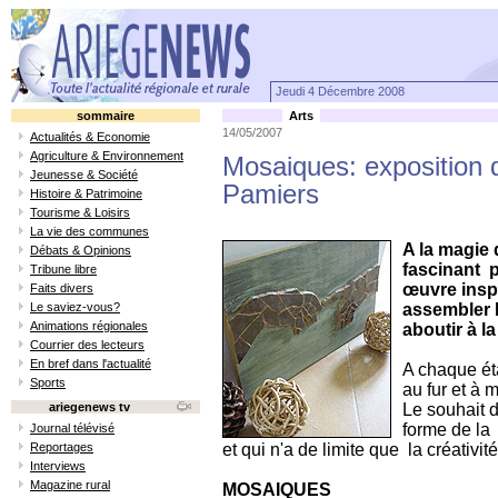
Jeudi 4 Décembre 2008
sommaire
Arts
14/05/2007
Actualités & Economie
Agriculture & Environnement
Mosaiques: exposition 
Jeunesse & Société
Pamiers
Histoire & Patrimoine
Tourisme & Loisirs
La vie des communes
A la magie 
Débats & Opinions
fascinant p
Tribune libre
œuvre insp
Faits divers
Le saviez-vous?
assembler l
Animations régionales
aboutir à la
Courrier des lecteurs
En bref dans l'actualité
A chaque éta
Sports
au fur et à 
ariegenews tv
Le souhait d
forme de la 
Journal télévisé
Reportages
et qui n'a de limite que la créativit
Interviews
Magazine rural
MOSAIQUES