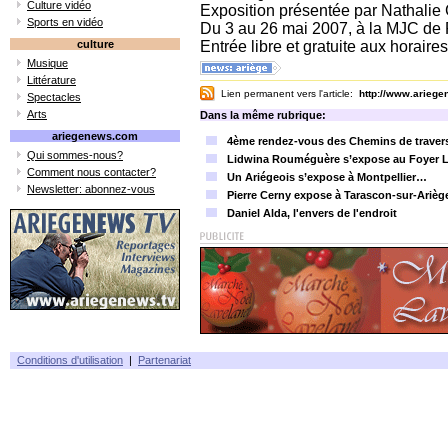
Culture vidéo
Exposition présentée par Nathalie 
Sports en vidéo
Du 3 au 26 mai 2007, à la MJC de
culture
Entrée libre et gratuite aux horair
Musique
Littérature
Lien permanent vers l'article:
http://www.arieg
Spectacles
Arts
Dans la même rubrique:
ariegenews.com
4ème rendez-vous des Chemins de traverse 
Qui sommes-nous?
Lidwina Rouméguère s’expose au Foyer L
Comment nous contacter?
Un Ariégeois s’expose à Montpellier…
Newsletter: abonnez-vous
Pierre Cerny expose à Tarascon-sur-Arièg
Daniel Alda, l'envers de l'endroit
Conditions d'utilisation
|
Partenariat