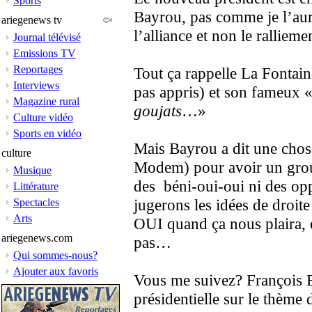
Sports
Bayrou, pas comme je l’aura
ariegenews tv
l’alliance et non le rallieme
Journal télévisé
Emissions TV
Reportages
Tout ça rappelle La Fontain
Interviews
pas appris) et son fameux 
Magazine rural
goujats
…»
Culture vidéo
Sports en vidéo
Mais Bayrou a dit une chose 
culture
Modem) pour avoir un grou
Musique
des béni-oui-oui ni des op
Littérature
jugerons les idées de droite
Spectacles
Arts
OUI quand ça nous plaira,
ariegenews.com
pas…
Qui sommes-nous?
Ajouter aux favoris
Vous me suivez? François 
présidentielle sur le thème 