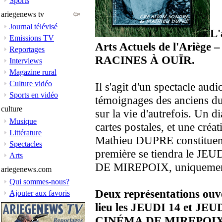
Sports
ariegenews tv
Journal télévisé
L'
Emissions TV
Arts Actuels de l'Ariège – 
Reportages
RACINES À OUÏR.
Interviews
Magazine rural
Culture vidéo
Il s'agit d'un spectacle audi
Sports en vidéo
témoignages des anciens du
culture
sur la vie d'autrefois. Un d
Musique
cartes postales, et une créa
Littérature
Mathieu DUPRE constituent 
Spectacles
première se tiendra le 
Arts
DE MIREPOIX, uniquement 
ariegenews.com
Qui sommes-nous?
Deux représentations ouve
Ajouter aux favoris
lieu les JEUDI 14 et JE
CINÉMA DE MIREPOIX