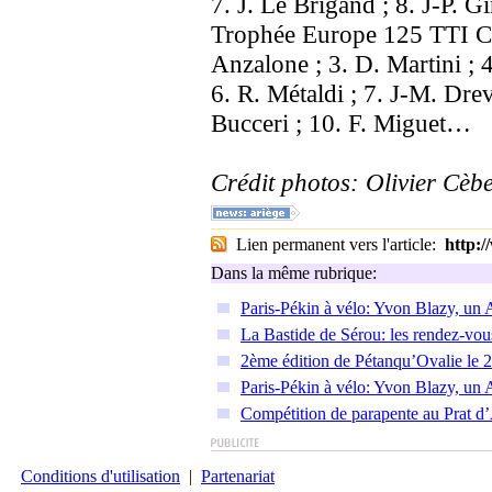
7. J. Le Brigand ; 8. J-P. Gi
Trophée Europe 125 TTI Ca
Anzalone ; 3. D. Martini ; 
6. R. Métaldi ; 7. J-M. Drev
Bucceri ; 10. F. Miguet…
Crédit photos: Olivier Cèb
Lien permanent vers l'article:
http:
Dans la même rubrique:
Paris-Pékin à vélo: Yvon Blazy, un 
La Bastide de Sérou: les rendez-vou
2ème édition de Pétanqu’Ovalie le 2
Paris-Pékin à vélo: Yvon Blazy, un 
Compétition de parapente au Prat d’
Conditions d'utilisation
|
Partenariat