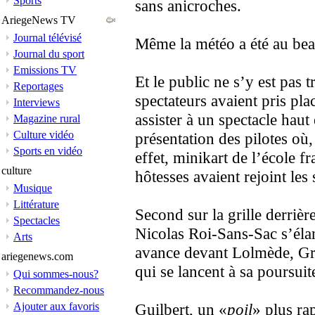
Sports
sans anicroches.
AriegeNews TV
Journal télévisé
Même la météo a été au bea
Journal du sport
Emissions TV
Et le public ne s’y est pa
Reportages
spectateurs avaient pris pla
Interviews
assister à un spectacle haut
Magazine rural
Culture vidéo
présentation des pilotes où,
Sports en vidéo
effet, minikart de l’école f
culture
hôtesses avaient rejoint les 
Musique
Littérature
Second sur la grille derriè
Spectacles
Nicolas Roi-Sans-Sac s’élan
Arts
avance devant Lolmède, Gr
ariegenews.com
qui se lancent à sa poursuit
Qui sommes-nous?
Recommandez-nous
Ajouter aux favoris
Guilbert, un «
poil
» plus ra