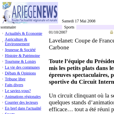
Samedi 17 Mai 2008
sommaire
Sports
01/10/2007
Actualités & Economie
Agriculture &
Lavelanet: Coupe de Franc
Environnement
Carbone
Jeunesse & Société
Histoire & Patrimoine
Toute l’équipe du Présid
Tourisme & Loisirs
mis les petits plats dans l
La vie des communes
Débats & Opinions
épreuves spectaculaires, p
Tribune libre
sportive du Circuit Inter
Faits divers
Le saviez-vous?
Un circuit clinquant où la s
Animations régionales
quelques stands d’animation
Courrier des lecteurs
efficace… tout a été réuni
En bref dans l'actualité