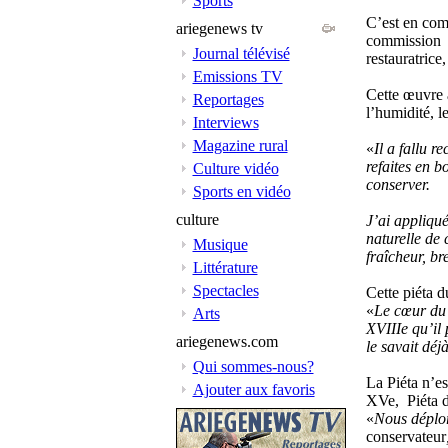
Sports
C’est en com
ariegenews tv
commission P
Journal télévisé
restauratrice
Emissions TV
Cette œuvre a
Reportages
l’humidité, l
Interviews
Magazine rural
«
Il a fallu re
refaites en b
Culture vidéo
conserver.
Sports en vidéo
culture
J’ai appliqué
naturelle de 
Musique
fraîcheur, br
Littérature
Spectacles
Cette piéta d
«
Le cœur du 
Arts
XVIIIe qu’il
ariegenews.com
le savait déj
Qui sommes-nous?
La Piéta n’es
Ajouter aux favoris
XVe, Piéta
«
Nous déplor
conservateur