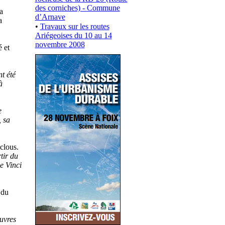
des corniches) - Commune
a
d’Arnave
a
•
Travaux sur les routes
Ariégeoises du 10 au 14
novembre 2008
 et
t été
à
e
, sa
clous.
tir du
e Vinci
 du
œuvres