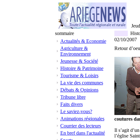
Jeu
sommaire
Histo
02/10/2007
Actualités & Economie
Agriculture &
Retour d’oeu
Environnement
Jeunesse & Société
Histoire & Patrimoine
Tourisme & Loisirs
La vie des communes
Débats & Opinions
Tribune libre
Faits divers
Le saviez-vous?
Animations régionales
coutures dan
Courrier des lecteurs
Il s’agit d’u
En bref dans l'actualité
l’église Sain