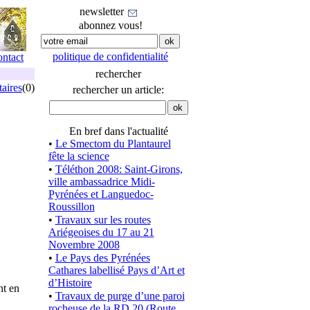
newsletter
abonnez vous!
politique de confidentialité
ontact
rechercher
aires
(0)
rechercher un article:
En bref dans l'actualité
•
Le Smectom du Plantaurel
fête la science
•
Téléthon 2008: Saint-Girons,
ville ambassadrice Midi-
Pyrénées et Languedoc-
Roussillon
•
Travaux sur les routes
Ariégeoises du 17 au 21
Novembre 2008
•
Le Pays des Pyrénées
Cathares labellisé Pays d’Art et
d’Histoire
nt en
•
Travaux de purge d’une paroi
rocheuse de la RD 20 (Route