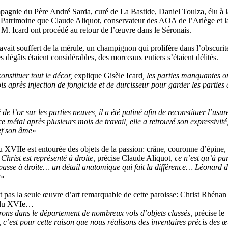
pagnie du Père André Sarda, curé de La Bastide, Daniel Toulza, élu à l
atrimoine que Claude Aliquot, conservateur des AOA de l’Ariège et l
, M. Icard ont procédé au retour de l’œuvre dans le Séronais.
vait souffert de la mérule, un champignon qui prolifère dans l’obscurité
es dégâts étaient considérables, des morceaux entiers s’étaient délités.
constituer tout le décor,
explique Gisèle Icard
, les parties manquantes on
ois après injection de fongicide et de durcisseur pour garder les parties 
 de l’or sur les parties neuves, il a été patiné afin de reconstituer l’usur
ce métal après plusieurs mois de travail, elle a retrouvé son expressivité
ef son âme
»
u XVIIe est entourée des objets de la passion: crâne, couronne d’épine, 
Christ est représenté à droite,
précise Claude Aliquot
, ce n’est qu’à par
 passe à droite… un détail anatomique qui fait la différence… Léonard d
à
»
t pas la seule œuvre d’art remarquable de cette paroisse: Christ Rhénan
 du XVIe…
ons dans le département de nombreux vols d’objets classés,
précise le
, c’est pour cette raison que nous réalisons des inventaires précis des 