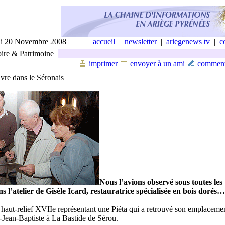
di 20 Novembre 2008
accueil
|
newsletter
|
ariegenews tv
|
c
ire & Patrimoine
imprimer
envoyer à un ami
comment
vre dans le Séronais
Nous l’avions observé sous toutes les
s l’atelier de Gisèle Icard, restauratrice spécialisée en bois dorés…
n haut-relief XVIIe représentant une Piéta qui a retrouvé son emplaceme
t-Jean-Baptiste à La Bastide de Sérou.