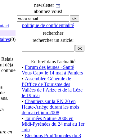
newsletter
abonnez vous!
politique de confidentialité
ntact
rechercher
aires
(0)
rechercher un article:
 Relais
En bref dans l'actualité
nt déjà
•
Forum des jeunes «Santé
n connue
Vous Cap» le 14 mai à Pamiers
.
•
Assemblée Générale de
l’Office de Tourisme des
es
Vallées de l’Arize et de la Lèze
 de
le 19 mai
 ans.
•
Chantiers sur la RN 20 en
Haute-Ariège durant les mois
va
de mai et juin 2008
•
Journées Nature 2008 en
Midi-Pyrénées du 24 mai au 1er
Juin
ture en
•
Elections Prud’homales du 3