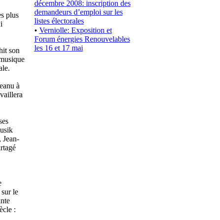
décembre 2008: inscription des
demandeurs d’emploi sur les
s plus
listes électorales
i
•
Verniolle: Exposition et
Forum énergies Renouvelables
les 16 et 17 mai
hit son
 musique
ale.
teanu à
vaillera
ses
usik
, Jean-
rtagé
e
sur le
nte
cle :