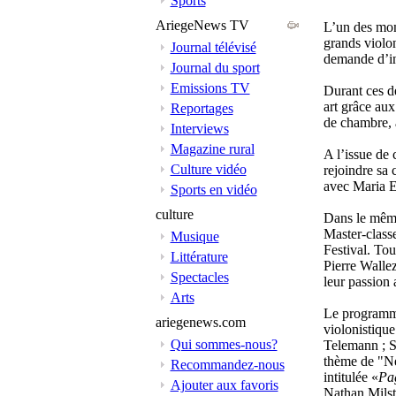
Sports
AriegeNews TV
L’un des mom
grands violo
Journal télévisé
demande d’in
Journal du sport
Emissions TV
Durant ces de
art grâce au
Reportages
de chambre, a
Interviews
Magazine rural
A l’issue de 
Culture vidéo
rejoindre sa 
avec Maria E
Sports en vidéo
culture
Dans le même 
Master-class
Musique
Festival. To
Littérature
Pierre Walle
Spectacles
leur passion
Arts
Le programme 
ariegenews.com
violonistique
Qui sommes-nous?
Telemann ; S
thème de "Ne
Recommandez-nous
intitulée «
Pa
Ajouter aux favoris
Nathan Milst