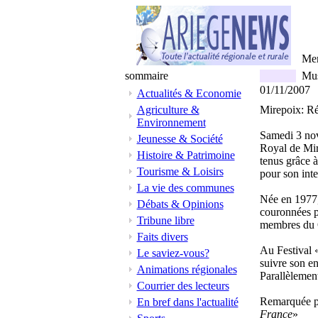
Mer
sommaire
Mus
01/11/2007
Actualités & Economie
Agriculture &
Mirepoix: Ré
Environnement
Samedi 3 nov
Jeunesse & Société
Royal de Mir
Histoire & Patrimoine
tenus grâce à
Tourisme & Loisirs
pour son inte
La vie des communes
Née en 1977,
Débats & Opinions
couronnées p
Tribune libre
membres du Q
Faits divers
Au Festival 
Le saviez-vous?
suivre son e
Animations régionales
Parallèlement
Courrier des lecteurs
Remarquée 
En bref dans l'actualité
France
»