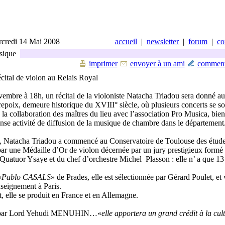
credi 14 Mai 2008
accueil
|
newsletter
|
forum
|
co
ique
imprimer
envoyer à un ami
comment
cital de violon au Relais Royal
embre à 18h, un récital de la violoniste Natacha Triadou sera donné au
epoix, demeure historique du XVIII° siècle, où plusieurs concerts se so
 la collaboration des maîtres du lieu avec l’association Pro Musica, bie
nse activité de diffusion de la musique de chambre dans le département
 Natacha Triadou a commencé au Conservatoire de Toulouse des étud
ar une Médaille d’Or de violon décernée par un jury prestigieux formé
uatuor Ysaye et du chef d’orchestre Michel Plasson : elle n’ a que 13
«
Pablo CASALS
» de Prades, elle est sélectionnée par Gérard Poulet, et 
nseignement à Paris.
, elle se produit en France et en Allemagne.
par Lord Yehudi MENUHIN…«
elle apportera un grand crédit à la cul