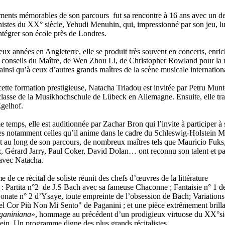
ents mémorables de son parcours fut sa rencontre à 16 ans avec un de
nistes du XX° siècle, Yehudi Menuhin, qui, impressionné par son jeu, lu
tégrer son école près de Londres.
ux années en Angleterre, elle se produit très souvent en concerts, enric
x conseils du Maître, de Wen Zhou Li, de Christopher Rowland pour la
insi qu’à ceux d’autres grands maîtres de la scène musicale internation
cette formation prestigieuse, Natacha Triadou est invitée par Petru Mun
classe de la Musikhochschule de Lübeck en Allemagne. Ensuite, elle tra
gelhof.
temps, elle est auditionnée par Zachar Bron qui l’invite à participer à 
es notamment celles qu’il anime dans le cadre du Schleswig-Holstein M
ut au long de son parcours, de nombreux maîtres tels que Mauricio Fuks
z, Gérard Jarry, Paul Coker, David Dolan… ont reconnu son talent et pa
 avec Natacha.
de ce récital de soliste réunit des chefs d’œuvres de la littérature
 : Partita n°2 de J.S Bach avec sa fameuse Chaconne ; Fantaisie n° 1 d
onate n° 2 d’Ysaye, toute empreinte de l’obsession de Bach; Variations 
l Cor Più Non Mi Sento" de Paganini ; et une pièce extrêmement brilla
ganiniana
», hommage au précédent d’un prodigieux virtuose du XX°siè
ein. Un programme digne des plus grands récitalistes.