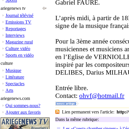
Sports
Gabriel FAURE.
ariegenews tv
Journal télévisé
L’après midi, à partir de 1
Emissions TV
signe de la musique françai
Reportages
Interviews
Pour la 3ème année consécu
Magazine rural
musiciennes et musiciens a
Culture vidéo
Sports en vidéo
en l’Eglise de VERNIOLLE
culture
inspiré par les composite
Musique
DELIBES, Darius MILH
Littérature
Spectacles
Entrée libre.
Arts
Contact:
ohvf@hotmail.fr
ariegenews.com
Qui sommes-nous?
Lien permanent vers l'article:
http:
Ajouter aux favoris
Dans la même rubrique:
Les «Cuesta chamber singers» à l’égli