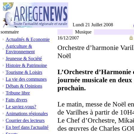
Lundi 21 Juillet 2008
sommaire
Musique
16/12/2007
Actualités & Economie
Agriculture &
Orchestre d’harmonie Varil
Environnement
Noël
Jeunesse & Société
Histoire & Patrimoine
L’Orchestre d’Harmonie d
Tourisme & Loisirs
journée musicale en deux
La vie des communes
Débats & Opinions
prochain.
Tribune libre
Faits divers
Le matin, messe de Noël en
Le saviez-vous?
de Varilhes à partir de 10H
Animations régionales
Le Chef d’Orchestre, Mikaël
Courrier des lecteurs
des œuvres de Charles 
En bref dans l'actualité