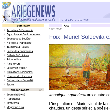
Jeudi 4 Décembre 2008
sommaire
Arts
19/01/2008
Actualités & Economie
Agriculture & Environnement
Foix: Muriel Soldevila 
Jeunesse & Société
Histoire & Patrimoine
Tourisme & Loisirs
La vie des communes
Débats & Opinions
Tribune libre
Faits divers
Le saviez-vous?
Animations régionales
Courrier des lecteurs
En bref dans l'actualité
Sports
ariegenews tv
«
boutiques-galeries
» aux quatre c
Journal télévisé
Reportages
Interviews
L’inspiration de Muriel vient de la
Magazine rural
chaudes, un geste sûr et la poésie 