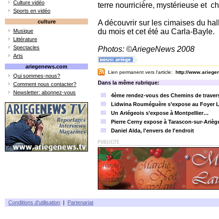
Culture vidéo
terre nourricière, mystérieuse et c
Sports en vidéo
culture
A découvrir sur les cimaises du hal
du mois et cet été au Carla-Bayle.
Musique
Littérature
Spectacles
Photos: ©AriegeNews 2008
Arts
ariegenews.com
Lien permanent vers l'article:
http://www.arieg
Qui sommes-nous?
Dans la même rubrique:
Comment nous contacter?
Newsletter: abonnez-vous
4ème rendez-vous des Chemins de traverse 
Lidwina Rouméguère s’expose au Foyer L
Un Ariégeois s’expose à Montpellier…
Pierre Cerny expose à Tarascon-sur-Arièg
Daniel Alda, l'envers de l'endroit
Conditions d'utilisation
|
Partenariat